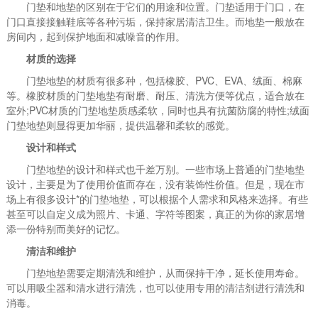
门垫和地垫的区别在于它们的用途和位置。门垫适用于门口，在
门口直接接触鞋底等各种污垢，保持家居清洁卫生。而地垫一般放在
房间内，起到保护地面和减噪音的作用。
材质的选择
门垫地垫的材质有很多种，包括橡胶、PVC、EVA、绒面、棉麻
等。橡胶材质的门垫地垫有耐磨、耐压、清洗方便等优点，适合放在
室外;PVC材质的门垫地垫质感柔软，同时也具有抗菌防腐的特性;绒面
门垫地垫则显得更加华丽，提供温馨和柔软的感觉。
设计和样式
门垫地垫的设计和样式也千差万别。一些市场上普通的门垫地垫
设计，主要是为了使用价值而存在，没有装饰性价值。但是，现在市
场上有很多设计*的门垫地垫，可以根据个人需求和风格来选择。有些
甚至可以自定义成为照片、卡通、字符等图案，真正的为你的家居增
添一份特别而美好的记忆。
清洁和维护
门垫地垫需要定期清洗和维护，从而保持干净，延长使用寿命。
可以用吸尘器和清水进行清洗，也可以使用专用的清洁剂进行清洗和
消毒。