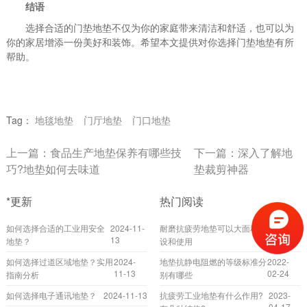
结语
选择合适的门垫地垫不仅为你的家庭带来清洁和舒适，也可以为
你的家居增添一份美好和装饰。希望本文提供对你选择门垫地垫有所
帮助。
Tag：
地毯地垫
门厅地垫
门口地垫
上一篇：
食品生产地垫保养有哪些技
下一篇：
深入了解地
巧?地垫如何去味道
垫裁剪神器
*更新
热门阅读
如何选择合适的工业用安全
2024-11-
耐磨抗疲劳地垫可以大面积铺
2022-
13
10-20
地垫？
设和使用
如何选择过道区域地垫？实用
2024-
地垫抗静电阻燃的等级标准分
2022-
11-13
02-24
指南分析
别有哪些
如何选择电子通讯地垫？
2024-11-13
抗疲劳工业地垫有什么作用?
2023-
04-17