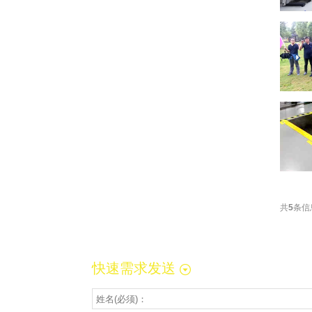
共
5
条信
快速需求发送