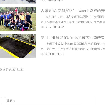
2023-04-03 13:22
古镇寻宝, 花间探幽”— 烟雨中别样的
9月24日，为了提高安珂团队凝聚力，增强团队
总部及供应链部分员工参加了以"同心同行, 携手共进"
2017-12-10 13:12
安珂工业舒能双层耐磨抗疲劳地垫获实
安珂工业设备(上海)有限公司作为目前国内* 一
力于为广大工厂企业客户构建全面且专业的地面安全
2017-11-06 11:50
息 当前第
1
页/共
1
页