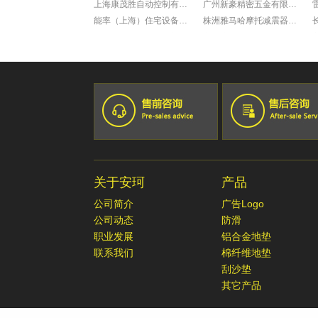
上海康茂胜自动控制有限公司
广州新豪精密五金有限公司
能率（上海）住宅设备有限公司
株洲雅马哈摩托减震器有限公司
科学院上海微系统所新能源中心
广州康动机电工程有限公司
罗达莱克斯阀门（上海）有限公司
福田雷沃国际重工股份有限公司
上海赛飞航空线缆制造有限公司
广州一汽丰田
宁波兴业盛泰集团有限公司
佛山一汽
南京星乔威泰克汽车零部件有限公司
佛山百威啤酒厂
苏州众捷汽车零部件有限公司
广汽三菱
爱茉莉化妆品(上海)有限公司
乐百氏(广东)食品饮料有限公司
上海奥美尼齿轮有限公司
中達電子零組件(吳江)有限公司
嘉善兴祥锻造
厦门市三安光电科技有限公司
关于安珂
产品
佑能工具（上海）有限公司
佛山市顺德区美的电器有限公司
博德精细化工（上海）有限公司
日立汽车系统（广州）有限公司
公司简介
广告Logo
一汽福田
公司动态
防滑
珠海藤仓电装有限公司
职业发展
铝合金地垫
极颖印刷制品（东莞）有限公司
联系我们
棉纤维地垫
东莞永湖复合材料有限公司
刮沙垫
其它产品