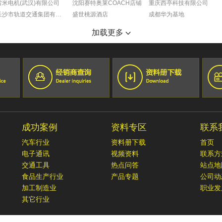
雷米电机(武汉)有限公司
沈阳赛特奥莱COACH店铺
重庆西亭科技有限公司
长沙市轨道交通集团有限公司
盛世桃源酒店
成都华为基地
宁夏小巨人机床有限公司
沈阳奥特莱斯玫瑰礼堂
重庆葵花药业
加载更多
SMS工程（中国）有限公司
抚顺万达广场
成都蒂森克虏伯富奥弹簧有限公司
湖南恒创机电设备有限公司
沈阳万达文华酒店
大众一汽平台零部件有限公司成都分公司
郑州财经学院
黑龙江佳木斯国宾馆
成都富维江森汽车配件有限公司
锦州喜来登酒店
巴斯夫（重庆）化学品有限公司
宏孚大厦
成都莫仕连接器有限公司
长春尚科美后勤服务有限公司
成都一汽大众
锦州会展中心
成都广乐机械厂
筷道餐饮集团
重庆长安福特
成功案例
资料专区
联系
丹东万达嘉华酒店
成都富维江森自控汽车饰件系统有限公司
长白山智选假日酒店
汽车行业
资料册下载
首页
长白山万达宜必思酒店
电子通讯
视频资料
联系方
鞍山美景海鲜酒店
交通工具
热点问答
站点地
食品生产行业
产品专题
公司动
加工制造业
职业发
其它行业