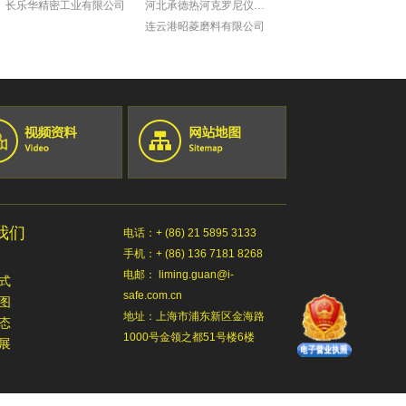
长乐华精密工业有限公司
河北承德热河克罗尼仪表公司
连云港昭菱磨料有限公司
山东日照泰诺精密机械有限公司
青岛普什宝枫实业有限公司
淄博锦骋汽车贸易有限公司
蒂森克虏伯发动机零部件（中国）有限公司
青岛明进船舶技术工程有限公司
约翰迪尔(天津)有限公司
约翰迪尔(天津)有限公司
青岛毕勤机电有限公司
sew-赛威传动（天津）投资有限公司
我们
电话：+ (86) 21 5895 3133
廊坊卢卡斯伟利达廊重制动有限公司
手机：+ (86) 136 7181 8268
天津一汽丰田汽车有限公司
电邮： liming.guan@i-
青岛毕勤电子有限公司
式
safe.com.cn
中国科学院理化技术研究所
图
地址：上海市浦东新区金海路
中川国际矿业控股有限公司
态
1000号金领之都51号楼6楼
北京电力公司
展
北京煤炭科学研究总院
新西兰恒天然牧场