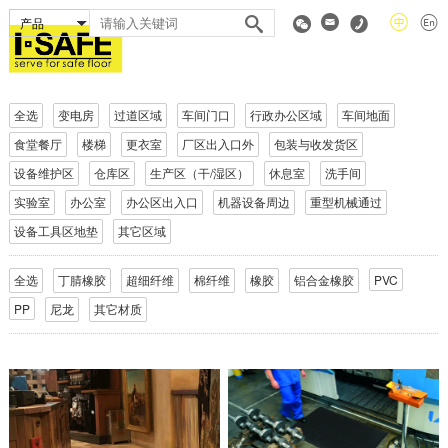
全选
变电房
过道区域
车间门口
行政办公区域
车间地面
食堂餐厅
楼梯
更衣室
厂区出入口外
包装与收发货区
设备维护区
仓库区
生产区（干/湿区）
休息室
洗手间
实验室
办公室
办公区出入口
机器设备周边
重型机械通过
设备工具区地垫
其它区域
全选
丁腈橡胶
超细纤维
棉纤维
橡胶
铝合金橡胶
PVC
PP
尼龙
其它材质