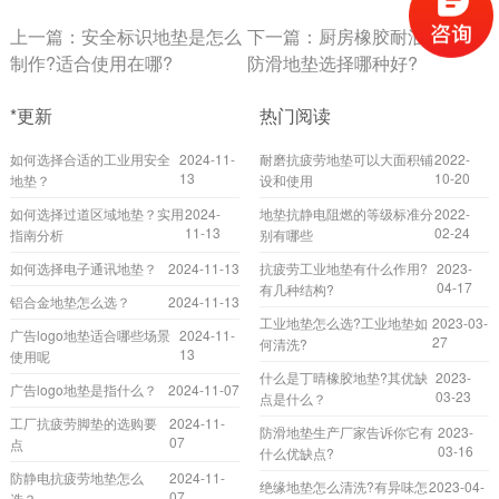
上一篇：
安全标识地垫是怎么
下一篇：
厨房橡胶耐油抗疲劳
制作?适合使用在哪?
防滑地垫选择哪种好?
*更新
热门阅读
如何选择合适的工业用安全
2024-11-
耐磨抗疲劳地垫可以大面积铺
2022-
13
10-20
地垫？
设和使用
如何选择过道区域地垫？实用
2024-
地垫抗静电阻燃的等级标准分
2022-
11-13
02-24
指南分析
别有哪些
如何选择电子通讯地垫？
2024-11-13
抗疲劳工业地垫有什么作用?
2023-
04-17
有几种结构?
铝合金地垫怎么选？
2024-11-13
工业地垫怎么选?工业地垫如
2023-03-
广告logo地垫适合哪些场景
2024-11-
27
何清洗?
13
使用呢
什么是丁晴橡胶地垫?其优缺
2023-
广告logo地垫是指什么？
2024-11-07
03-23
点是什么？
工厂抗疲劳脚垫的选购要
2024-11-
防滑地垫生产厂家告诉你它有
2023-
07
点
03-16
什么优缺点?
防静电抗疲劳地垫怎么
2024-11-
绝缘地垫怎么清洗?有异味怎
2023-04-
07
选？