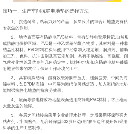
技巧一、生产车间抗静电地垫的选择方法
1、 挑选耐磨，粘着力好的产品。多层胶片的组合让地垫更有粘
附灰尘的作用。
2、 地垫表面要有防静电PVC材料，带有防静电警示标记,自然形
成防静电保护区域。PVC是一种乙烯基的聚合物质，其材料是一种非
结晶性材料。PVC材料在实际使用中经常加入稳定剂、润滑剂、辅助
加工剂、色料、抗冲击剂及其它添加剂。具有不易燃性、高强度、耐
气侯变化性以及优良的几何稳定性，抗静电地垫加入防静电材料能吸
附鞋底带来的灰尘，保证工作环境的卫生。
3、 具有特殊结构，能有效缓冲脚部压力、缓解疲劳。中间为海
绵材料，如EPDM海绵，中间层为海绵使脚感舒适，加入海绵的地垫
能增强抗静电地垫的抗疲劳效果。
4、 底面导静电橡胶板地垫表面选用防静电PVC材料，防止地面
大量灰尘的漂浮。
5、 各层之间粘接前采用专业处理水处理，之后采用环保型强力
粘占剂，牢固贴合。配合环保型502胶压边(用*胶压边容易开裂)采用
科学的生产工艺制作。