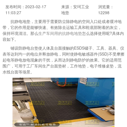
发布时间：2023-02-17
来源：安珂工业
浏览量：
11:03:27
地垫
12298
抗静电地垫，主要用于需要防尘除静电的空间入口处或者缓冲地
带，它的作用是能够快速、有效除去运输工具和鞋底部附着的灰尘，
保持环境清洁。那么
生产车间用的抗静电地垫
怎么选择使用呢?具体内
容如下。
铺设防静电台垫使人体及台面接触的ESDS镊子、工具、器具、仪
表等达到均一的电位并释放静电，同时使静电敏感器件(SSD)不受摩擦
起电等静电放电现象的干扰，从而达到静电防护的效果。它的适用范
围广，可用于工厂车间生产台面垫材，工作地垫，电子维修桌垫，流
水线台面等场景。