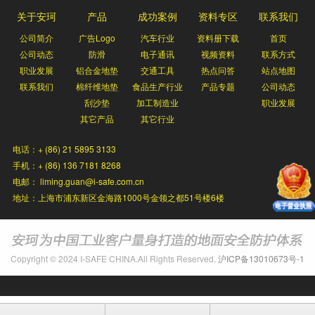
关于安珂
产品
成功案例
资料专区
联系我们
公司简介
广告Logo
汽车行业
资料册下载
首页
公司动态
防滑
电子通讯
视频资料
联系方式
职业发展
铝合金地垫
交通工具
热点问答
站点地图
联系我们
棉纤维地垫
食品生产行业
产品专题
公司动态
刮沙垫
加工制造业
职业发展
其它产品
其它行业
电话：+ (86) 21 5895 3133
手机：+ (86) 136 7181 8268
电邮： liming.guan@i-safe.com.cn
地址：上海市浦东新区金海路1000号金领之都51号楼6楼
Copyright © 2024 I-SAFE CHINA.All Rights Reserved.
沪ICP备13010673号-1