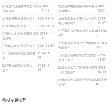
如何选择过道区域地垫？实用
2024-
地垫抗静电阻燃的等级标准分
2022-
11-13
02-24
指南分析
别有哪些
如何选择电子通讯地垫？
2024-11-13
抗疲劳工业地垫有什么作用?
2023-
04-17
有几种结构?
铝合金地垫怎么选？
2024-11-13
生产车间抗静电地垫怎么选
2023-02-
广告logo地垫适合哪些场景
2024-11-
17
择?
13
使用呢
工业地垫怎么选?工业地垫如
2023-03-
广告logo地垫是指什么？
2024-11-07
27
何清洗?
工厂抗疲劳脚垫的选购要
2024-11-
什么是丁晴橡胶地垫?其优缺
2023-
07
点
03-23
点是什么？
防静电抗疲劳地垫怎么
2024-11-
防滑地垫生产厂家告诉你它有
2023-
07
选？
03-16
什么优缺点?
绝缘地垫怎么清洗?有异味怎
2023-04-
07
么办?
往期专题推荐