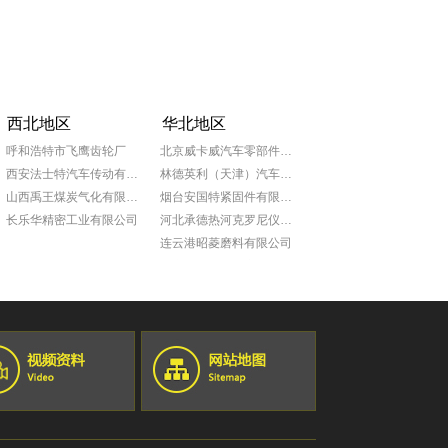
西北地区
华北地区
呼和浩特市飞鹰齿轮厂
北京威卡威汽车零部件股份有限公司
西安法士特汽车传动有限责任公司
林德英利（天津）汽车部件有限公司
山西禹王煤炭气化有限公司
烟台安国特紧固件有限公司
长乐华精密工业有限公司
河北承德热河克罗尼仪表公司
连云港昭菱磨料有限公司
山东日照泰诺精密机械有限公司
青岛普什宝枫实业有限公司
淄博锦骋汽车贸易有限公司
蒂森克虏伯发动机零部件（中国）有限公司
青岛明进船舶技术工程有限公司
约翰迪尔(天津)有限公司
约翰迪尔(天津)有限公司
青岛毕勤机电有限公司