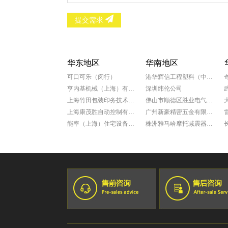
提交需求
华东地区
华南地区
可口可乐（闵行）
港华辉信工程塑料（中山）有限公司
亨内基机械（上海）有限公司
深圳纬伦公司
上海竹田包装印务技术有限公司
佛山市顺德区胜业电气有限公司
上海康茂胜自动控制有限公司
广州新豪精密五金有限公司
能率（上海）住宅设备有限公司
株洲雅马哈摩托减震器有限公司
科学院上海微系统所新能源中心
广州康动机电工程有限公司
罗达莱克斯阀门（上海）有限公司
福田雷沃国际重工股份有限公司
上海赛飞航空线缆制造有限公司
广州一汽丰田
宁波兴业盛泰集团有限公司
佛山一汽
南京星乔威泰克汽车零部件有限公司
佛山百威啤酒厂
苏州众捷汽车零部件有限公司
广汽三菱
爱茉莉化妆品(上海)有限公司
乐百氏(广东)食品饮料有限公司
上海奥美尼齿轮有限公司
中達電子零組件(吳江)有限公司