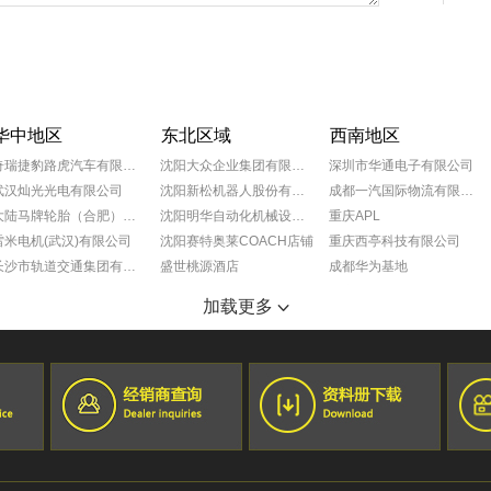
华中地区
东北区域
西南地区
奇瑞捷豹路虎汽车有限公司
沈阳大众企业集团有限公司
深圳市华通电子有限公司
武汉灿光光电有限公司
沈阳新松机器人股份有限公司
成都一汽国际物流有限公司
大陆马牌轮胎（合肥）有限公司
沈阳明华自动化机械设备有限公司
重庆APL
雷米电机(武汉)有限公司
沈阳赛特奥莱COACH店铺
重庆西亭科技有限公司
长沙市轨道交通集团有限公司
盛世桃源酒店
成都华为基地
宁夏小巨人机床有限公司
沈阳奥特莱斯玫瑰礼堂
重庆葵花药业
加载更多
SMS工程（中国）有限公司
抚顺万达广场
成都蒂森克虏伯富奥弹簧有限公司
湖南恒创机电设备有限公司
沈阳万达文华酒店
大众一汽平台零部件有限公司成都分公司
郑州财经学院
黑龙江佳木斯国宾馆
成都富维江森汽车配件有限公司
锦州喜来登酒店
巴斯夫（重庆）化学品有限公司
宏孚大厦
成都莫仕连接器有限公司
长春尚科美后勤服务有限公司
成都一汽大众
锦州会展中心
成都广乐机械厂