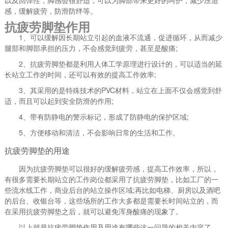
以及回弹性，脚感会很舒适，可以为脚部带来更好的呵护，减少压迫
感，缓解疲劳，防滑防绊等。
抗疲劳脚垫作用
1、可以缓解因长期站立引起的血液不流通，促进循环，从而减少
腿部和脚部承担的压力，不会感觉到疲劳，甚至是酸痛;
2、抗疲劳脚垫都是利用人体工学原理进行设计的，可以适当的延
长站立工作的时间，还可以有效的提高工作效率;
3、其采用的是特殊技术的PVC材料，站立在上面不仅会感觉到舒
适，而且可以起到安全防滑的作用;
4、带有防静电的警示标记，形成了防静电的保护区域;
5、方便移动和清洁，不会影响日常的生活和工作。
抗疲劳脚垫的用途
因为抗疲劳脚垫可以很好的缓解疲劳感，提高工作效率，所以，
有很多需要长期站立的工作岗位都采用了抗疲劳脚垫，比如工厂的一
些流水线工作，商业后台的站立操作区域;再比如电梯、厨房以及酒吧
的后台、收银台等，这些场所的工作大多都是需要长时间站立的，而
在采用抗疲劳脚垫之后，就可以避免浑身酸痛的现象了。
以上就是抗疲劳脚垫作用及用途有哪些这一问题的相关内容了，