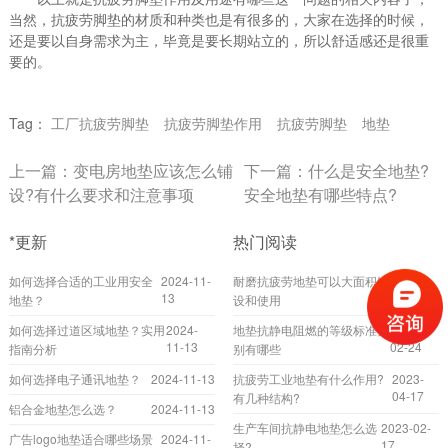
当然，抗疲劳脚垫的材质和种类也是有很多的，大家在选择的时候，
还是要以自身需求为主，毕竟是要长期站立的，所以舒适感还是很重
要的。
Tag：
工厂抗疲劳脚垫
抗疲劳脚垫作用
抗疲劳脚垫
地垫
上一篇：
变电房地垫应该怎么铺
下一篇：
什么是安全地垫?
设?有什么要求和注意事项
安全地垫有哪些特点?
*更新
热门阅读
如何选择合适的工业用安全
2024-11-
耐磨抗疲劳地垫可以大面积铺
2022-
13
10-20
地垫？
设和使用
如何选择过道区域地垫？实用
2024-
地垫抗静电阻燃的等级标准分
2022-
11-13
02-24
指南分析
别有哪些
如何选择电子通讯地垫？
2024-11-13
抗疲劳工业地垫有什么作用?
2023-
04-17
有几种结构?
铝合金地垫怎么选？
2024-11-13
生产车间抗静电地垫怎么选
2023-02-
广告logo地垫适合哪些场景
2024-11-
17
择?