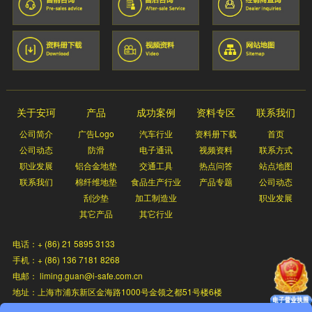
关于安珂
产品
成功案例
资料专区
联系我们
公司简介
广告Logo
汽车行业
资料册下载
首页
公司动态
防滑
电子通讯
视频资料
联系方式
职业发展
铝合金地垫
交通工具
热点问答
站点地图
联系我们
棉纤维地垫
食品生产行业
产品专题
公司动态
刮沙垫
加工制造业
职业发展
其它产品
其它行业
电话：+ (86) 21 5895 3133
手机：+ (86) 136 7181 8268
电邮： liming.guan@i-safe.com.cn
地址：上海市浦东新区金海路1000号金领之都51号楼6楼