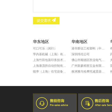
提交需求
华东地区
华南地区
可口可乐（闵行）
港华辉信工程塑料（中山）有限公司
亨内基机械（上海）有限公司
深圳纬伦公司
上海竹田包装印务技术有限公司
佛山市顺德区胜业电气有限公司
上海康茂胜自动控制有限公司
广州新豪精密五金有限公司
能率（上海）住宅设备有限公司
株洲雅马哈摩托减震器有限公司
科学院上海微系统所新能源中心
广州康动机电工程有限公司
罗达莱克斯阀门（上海）有限公司
福田雷沃国际重工股份有限公司
上海赛飞航空线缆制造有限公司
广州一汽丰田
宁波兴业盛泰集团有限公司
佛山一汽
南京星乔威泰克汽车零部件有限公司
佛山百威啤酒厂
苏州众捷汽车零部件有限公司
广汽三菱
爱茉莉化妆品(上海)有限公司
乐百氏(广东)食品饮料有限公司