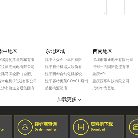
华中地区
东北区域
西南地区
奇瑞捷豹路虎汽车有限公司
沈阳大众企业集团有限公司
深圳市华通电子有限公司
武汉灿光光电有限公司
沈阳新松机器人股份有限公司
成都一汽国际物流有限公司
大陆马牌轮胎（合肥）有限公司
沈阳明华自动化机械设备有限公司
重庆APL
雷米电机(武汉)有限公司
沈阳赛特奥莱COACH店铺
重庆西亭科技有限公司
长沙市轨道交通集团有限公司
盛世桃源酒店
成都华为基地
宁夏小巨人机床有限公司
沈阳奥特莱斯玫瑰礼堂
重庆葵花药业
加载更多
SMS工程（中国）有限公司
抚顺万达广场
成都蒂森克虏伯富奥弹簧有限公司
湖南恒创机电设备有限公司
沈阳万达文华酒店
大众一汽平台零部件有限公司成都分公司
郑州财经学院
黑龙江佳木斯国宾馆
成都富维江森汽车配件有限公司
锦州喜来登酒店
巴斯夫（重庆）化学品有限公司
宏孚大厦
成都莫仕连接器有限公司
长春尚科美后勤服务有限公司
成都一汽大众