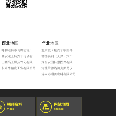
西北地区
华北地区
呼和浩特市飞鹰齿轮厂
北京威卡威汽车零部件股份有限公司
西安法士特汽车传动有限责任公司
林德英利（天津）汽车部件有限公司
山西禹王煤炭气化有限公司
烟台安国特紧固件有限公司
长乐华精密工业有限公司
河北承德热河克罗尼仪表公司
连云港昭菱磨料有限公司
山东日照泰诺精密机械有限公司
青岛普什宝枫实业有限公司
淄博锦骋汽车贸易有限公司
蒂森克虏伯发动机零部件（中国）有限公司
青岛明进船舶技术工程有限公司
约翰迪尔(天津)有限公司
约翰迪尔(天津)有限公司