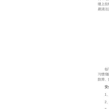
缝上拉
易清洁
似乎很
习惯!
防滑、
安
1、安
2、经