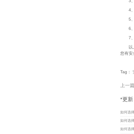
3、产
4、无
5、规
6、*
7、施
以上就
您有安
Tag：
上一
*更新
如何选
如何选
如何选