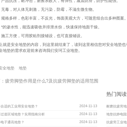
品抗压，耐冲击，磨擦系数大，有弹性，减震防滑，防护性能强。
毒，对人体无刺激，无污染，防霉，不滋生微生物。
格多样，色彩丰富，不反光，饰面美观大方，可随意组合出多种图案
的渗水性，能迅速吸收并排泄水份，快速保持地面干燥。
工方便，可用胶粘剂接铺设，也可直接铺设。
是安全地垫的内容，到这里就结束了，读到这里相信您对安全地垫也有
全地垫的需求欢迎前来咨询我们安珂工业地垫。
安全地垫
地垫
篇：
疲劳脚垫作用是什么?及抗疲劳脚垫的适用范围
热门阅读
2024-11-13
择合适的工业用安全地垫？
耐磨抗疲劳地
2024-11-13
择过道区域地垫？实用指南分析
地垫抗静电阻
2024-11-13
择电子通讯地垫？
抗疲劳工业地