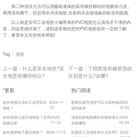
第二种清洗方法可以用蘸取液体的高等钢丝棉轻轻地擦掉污渍，
再用湿布擦干。切忌用水冲洗地垫,太多的水会使地板的粘合剂脱落。
以上就是安珂工业地垫小编带来的PVC地垫怎么清洗才干净的内
容，到这里就结束了，读到这里相信您对PVC地垫也有一定的了解
了，希望本文对您有所帮助!
Tag：
地垫
上一篇：
什么是安全地垫?安
下一篇：
丁晴胶垫和橡胶垫的
全地垫有哪些特点?
区别是什么?在哪?
*更新
热门阅读
如何选择合适的工业用安全
2024-11-
耐磨抗疲劳地垫可以大面积铺
2022-
13
10-20
地垫？
设和使用
如何选择过道区域地垫？实用
2024-
地垫抗静电阻燃的等级标准分
2022-
11-13
02-24
指南分析
别有哪些
如何选择电子通讯地垫？
2024-11-13
抗疲劳工业地垫有什么作用?
2023-