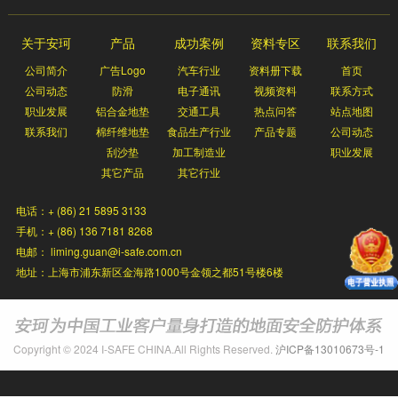
关于安珂
产品
成功案例
资料专区
联系我们
公司简介
广告Logo
汽车行业
资料册下载
首页
公司动态
防滑
电子通讯
视频资料
联系方式
职业发展
铝合金地垫
交通工具
热点问答
站点地图
联系我们
棉纤维地垫
食品生产行业
产品专题
公司动态
刮沙垫
加工制造业
职业发展
其它产品
其它行业
电话：+ (86) 21 5895 3133
手机：+ (86) 136 7181 8268
电邮： liming.guan@i-safe.com.cn
地址：上海市浦东新区金海路1000号金领之都51号楼6楼
Copyright © 2024 I-SAFE CHINA.All Rights Reserved.
沪ICP备13010673号-1