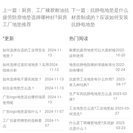
上一篇：
厨房、工厂橡胶耐油抗
下一篇：
抗静电地垫是什么
疲劳防滑地垫选择哪种好?厨房
材质制成的？应该如何安装
工厂地垫推荐
抗静电地垫
*更新
热门阅读
如何选择合适的工业用安全
2024-11-
耐磨抗疲劳地垫可以大面积铺
2022-
13
10-20
地垫？
设和使用
如何选择过道区域地垫？实用
2024-
地垫抗静电阻燃的等级标准分
2022-
11-13
02-24
指南分析
别有哪些
如何选择电子通讯地垫？
2024-11-13
抗疲劳工业地垫有什么作用?
2023-
04-17
有几种结构?
铝合金地垫怎么选？
2024-11-13
生产车间抗静电地垫怎么选
2023-02-
广告logo地垫适合哪些场景
2024-11-
17
择?
13
使用呢
工业地垫怎么选?工业地垫如
2023-03-
广告logo地垫是指什么？
2024-11-07
27
何清洗?
工厂抗疲劳脚垫的选购要
2024-11-
什么是丁晴橡胶地垫?其优缺
2023-
07
点
03-23
点是什么？