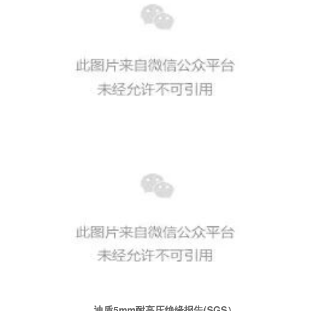
迪盾5mm耐高压绝缘报告(SGS）