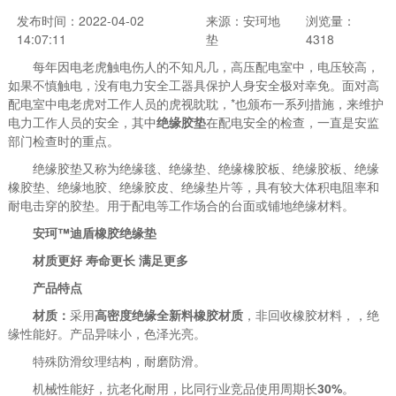
发布时间：2022-04-02
来源：安珂地
浏览量：
14:07:11
垫
4318
每年因电老虎触电伤人的不知凡几，高压配电室中，电压较高，
如果不慎触电，没有电力安全工器具保护人身安全极对幸免。面对高
配电室中电老虎对工作人员的虎视眈耽，*也颁布一系列措施，来维护
电力工作人员的安全，其中
绝缘胶垫
在配电安全的检查，一直是安监
部门检查时的重点。
绝缘胶垫又称为绝缘毯、绝缘垫、绝缘橡胶板、绝缘胶板、绝缘
橡胶垫、绝缘地胶、绝缘胶皮、绝缘垫片等，具有较大体积电阻率和
耐电击穿的胶垫。用于配电等工作场合的台面或铺地绝缘材料。
安珂™迪盾橡胶绝缘垫
材质更好 寿命更长 满足更多
产品特点
材质：
采用
高密度绝缘全新料橡胶材质
，非回收橡胶材料，，绝
缘性能好。产品异味小，色泽光亮。
特殊防滑纹理结构，耐磨防滑。
机械性能好，抗老化耐用，比同行业竞品使用周期长
30%
。