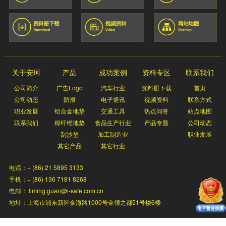
关于安珂
产品
成功案例
资料专区
联系我们
公司简介
广告Logo
汽车行业
资料册下载
首页
公司动态
防滑
电子通讯
视频资料
联系方式
职业发展
铝合金地垫
交通工具
热点问答
站点地图
联系我们
棉纤维地垫
食品生产行业
产品专题
公司动态
刮沙垫
加工制造业
职业发展
其它产品
其它行业
电话：+ (86) 21 5895 3133
手机：+ (86) 136 7181 8268
电邮： liming.guan@i-safe.com.cn
地址：上海市浦东新区金海路1000号金领之都51号楼6楼