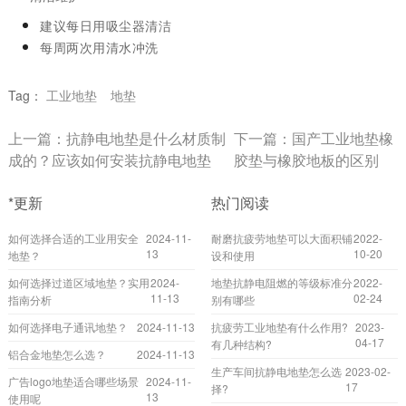
建议每日用吸尘器清洁
每周两次用清水冲洗
Tag：
工业地垫
地垫
上一篇：
抗静电地垫是什么材质制
下一篇：
国产工业地垫橡
成的？应该如何安装抗静电地垫
胶垫与橡胶地板的区别
*更新
热门阅读
如何选择合适的工业用安全
2024-11-
耐磨抗疲劳地垫可以大面积铺
2022-
13
10-20
地垫？
设和使用
如何选择过道区域地垫？实用
2024-
地垫抗静电阻燃的等级标准分
2022-
11-13
02-24
指南分析
别有哪些
如何选择电子通讯地垫？
2024-11-13
抗疲劳工业地垫有什么作用?
2023-
04-17
有几种结构?
铝合金地垫怎么选？
2024-11-13
生产车间抗静电地垫怎么选
2023-02-
广告logo地垫适合哪些场景
2024-11-
17
择?
13
使用呢