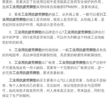
重要的，质量决定了在使用过程中是否能真正发挥安全保护的作用，
选择
工业用抗疲劳脚垫
采用特殊负荷橡胶EPM材料，质量有保证。
2、看看
工业用抗疲劳脚垫
的做工。从外观上看，一般可以看到
工
业用抗疲劳脚垫
的做工是否精细，视觉上是否舒适。从性能上看，是
否起到安全防护作用，电路设计是否合理。
3、
工业用抗疲劳脚垫
的品牌是什么?
工业用抗疲劳脚垫
品牌在行
业中的声誉，同行使用是否有问题，可以作为判断这个特殊工业地板
垫好坏的标准。
4、
工业用抗疲劳脚垫
的性能指标，一般
工业用抗疲劳脚垫
具有良
好的电阻率、高拉伸强度和撕裂性能、高质量的耐磨性和耐腐蚀性。
5、
工业用抗疲劳脚垫
出厂检查，
工业用抗疲劳脚垫
在生产过程中
不可避免地会有一些小缺陷，需要有一个完整的出厂检查过程，进一
步完善
工业用抗疲劳脚垫
，要求质量标准。
工业用抗疲劳脚垫
购买主要看什么?以上就是答案，当然这不是标
准，每个人都有自己的看法，无论如何，保证地垫的安全与适用即
可，如此地垫才能发挥作用，对人身体真正友好，带来益处，同时也
保证了生产的顺利。