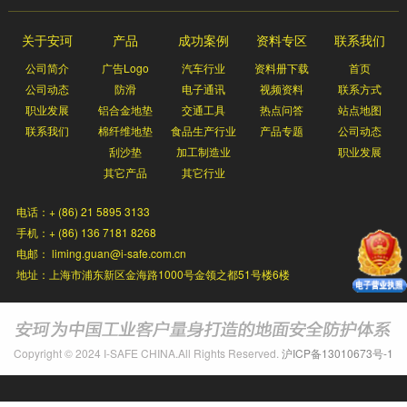
关于安珂
产品
成功案例
资料专区
联系我们
公司简介
广告Logo
汽车行业
资料册下载
首页
公司动态
防滑
电子通讯
视频资料
联系方式
职业发展
铝合金地垫
交通工具
热点问答
站点地图
联系我们
棉纤维地垫
食品生产行业
产品专题
公司动态
刮沙垫
加工制造业
职业发展
其它产品
其它行业
电话：+ (86) 21 5895 3133
手机：+ (86) 136 7181 8268
电邮： liming.guan@i-safe.com.cn
地址：上海市浦东新区金海路1000号金领之都51号楼6楼
Copyright © 2024 I-SAFE CHINA.All Rights Reserved.
沪ICP备13010673号-1