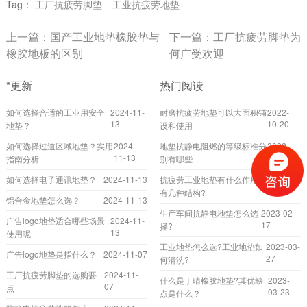
Tag：
工厂抗疲劳脚垫
工业抗疲劳地垫
上一篇：
国产工业地垫橡胶垫与
下一篇：
工厂抗疲劳脚垫为
橡胶地板的区别
何广受欢迎
*更新
热门阅读
如何选择合适的工业用安全
2024-11-
耐磨抗疲劳地垫可以大面积铺
2022-
13
10-20
地垫？
设和使用
如何选择过道区域地垫？实用
2024-
地垫抗静电阻燃的等级标准分
2022-
11-13
02-24
指南分析
别有哪些
如何选择电子通讯地垫？
2024-11-13
抗疲劳工业地垫有什么作用?
2023-
04-17
有几种结构?
铝合金地垫怎么选？
2024-11-13
生产车间抗静电地垫怎么选
2023-02-
广告logo地垫适合哪些场景
2024-11-
17
择?
13
使用呢
工业地垫怎么选?工业地垫如
2023-03-
广告logo地垫是指什么？
2024-11-07
27
何清洗?
工厂抗疲劳脚垫的选购要
2024-11-
什么是丁晴橡胶地垫?其优缺
2023-
07
点
03-23
点是什么？