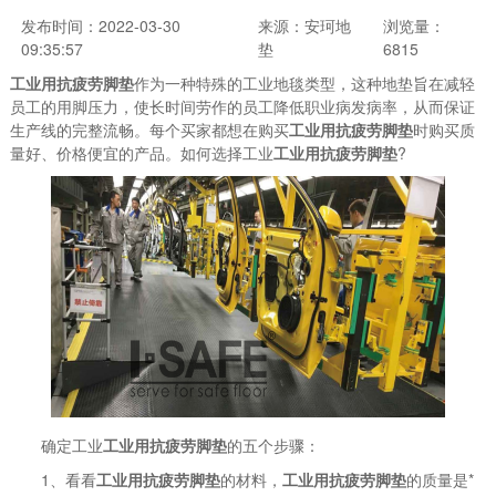
发布时间：2022-03-30
来源：安珂地
浏览量：
09:35:57
垫
6815
工业用抗疲劳脚垫
作为一种特殊的工业地毯类型，这种地垫旨在减轻
员工的用脚压力，使长时间劳作的员工降低职业病发病率，从而保证
生产线的完整流畅。每个买家都想在购买
工业用抗疲劳脚垫
时购买质
量好、价格便宜的产品。如何选择工业
工业用抗疲劳脚垫
?
确定工业
工业用抗疲劳脚垫
的五个步骤：
1、看看
工业用抗疲劳脚垫
的材料，
工业用抗疲劳脚垫
的质量是*