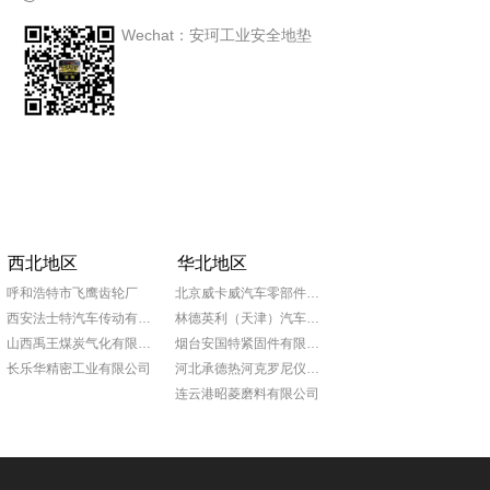
Wechat：安珂工业安全地垫
西北地区
华北地区
呼和浩特市飞鹰齿轮厂
北京威卡威汽车零部件股份有限公司
西安法士特汽车传动有限责任公司
林德英利（天津）汽车部件有限公司
山西禹王煤炭气化有限公司
烟台安国特紧固件有限公司
长乐华精密工业有限公司
河北承德热河克罗尼仪表公司
连云港昭菱磨料有限公司
山东日照泰诺精密机械有限公司
青岛普什宝枫实业有限公司
淄博锦骋汽车贸易有限公司