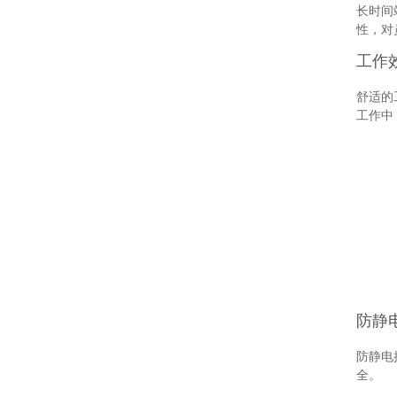
长时间
性，对
工作
舒适的
工作中
防静
防静电
全。