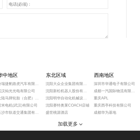
华中地区
东北区域
西南地区
奇瑞捷豹路虎汽车有限公司
沈阳大众企业集团有限公司
深圳市华通电子有限公司
武汉灿光光电有限公司
沈阳新松机器人股份有限公司
成都一汽国际物流有限公司
大陆马牌轮胎（合肥）有限公司
沈阳明华自动化机械设备有限公司
重庆APL
雷米电机(武汉)有限公司
沈阳赛特奥莱COACH店铺
重庆西亭科技有限公司
长沙市轨道交通集团有限公司
盛世桃源酒店
成都华为基地
宁夏小巨人机床有限公司
沈阳奥特莱斯玫瑰礼堂
重庆葵花药业
加载更多
SMS工程（中国）有限公司
抚顺万达广场
成都蒂森克虏伯富奥弹簧有限公司
湖南恒创机电设备有限公司
沈阳万达文华酒店
大众一汽平台零部件有限公司成都分公司