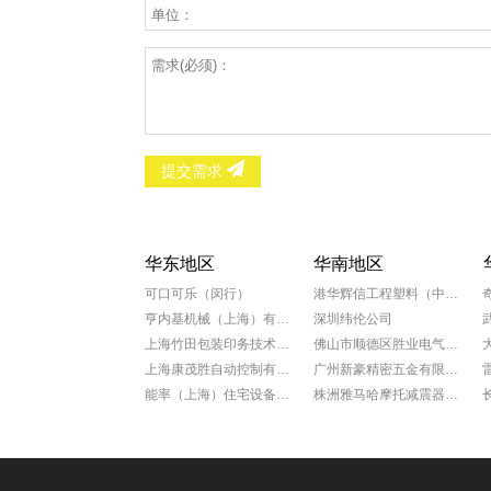
提交需求
华东地区
华南地区
可口可乐（闵行）
港华辉信工程塑料（中山）有限公司
亨内基机械（上海）有限公司
深圳纬伦公司
上海竹田包装印务技术有限公司
佛山市顺德区胜业电气有限公司
上海康茂胜自动控制有限公司
广州新豪精密五金有限公司
能率（上海）住宅设备有限公司
株洲雅马哈摩托减震器有限公司
科学院上海微系统所新能源中心
广州康动机电工程有限公司
罗达莱克斯阀门（上海）有限公司
福田雷沃国际重工股份有限公司
上海赛飞航空线缆制造有限公司
广州一汽丰田