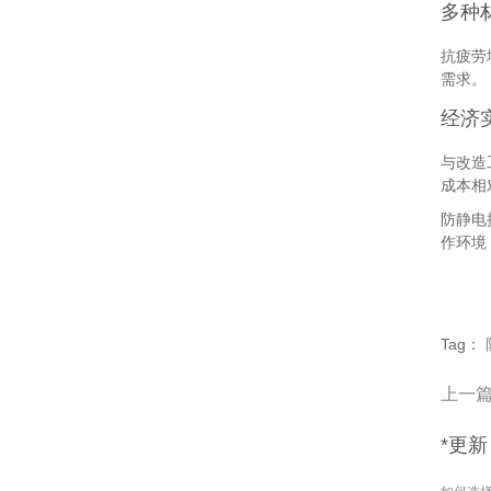
多种
抗疲劳
需求。
经济
与改造
成本相
防静电
作环境
Tag：
上一
*更新