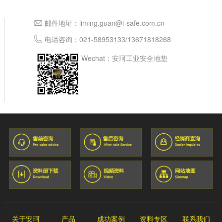
邮件地址：
liming.guan@i-safe.com.cn
电话咨询：
021-58953133
/
13671818268
Wechat：安珂工业安全地垫
关于安珂
产品
成功案例
资料专区
联系我们