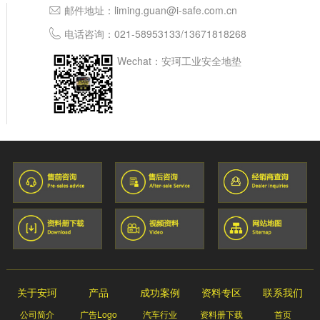
邮件地址：
liming.guan@i-safe.com.cn
电话咨询：
021-58953133
/
13671818268
Wechat：安珂工业安全地垫
关于安珂
产品
成功案例
资料专区
联系我们
公司简介
广告Logo
汽车行业
资料册下载
首页