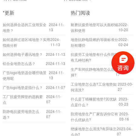
*更新
热门阅读
如何选择合适的工业用安全
2024-11-
耐磨抗疲劳地垫可以大面积铺
2022-
13
10-20
地垫？
设和使用
如何选择过道区域地垫？实用
2024-
地垫抗静电阻燃的等级标准分
2022-
11-13
02-24
指南分析
别有哪些
如何选择电子通讯地垫？
2024-11-13
抗疲劳工业地垫有什么作用?
2023-
04-17
有几种结构?
铝合金地垫怎么选？
2024-11-13
生产车间抗静电地垫怎么选
2023-02-
广告logo地垫适合哪些场景
2024-11-
17
择?
13
使用呢
工业地垫怎么选?工业地垫如
2023-03-
广告logo地垫是指什么？
2024-11-07
27
何清洗?
工厂抗疲劳脚垫的选购要
2024-11-
什么是丁晴橡胶地垫?其优缺
2023-
07
点
03-23
点是什么？
防静电抗疲劳地垫怎么
2024-11-
防滑地垫生产厂家告诉你它有
2023-
07
选？
03-16
什么优缺点?
绝缘地垫怎么清洗?有异味怎
2023-04-
07
么办?