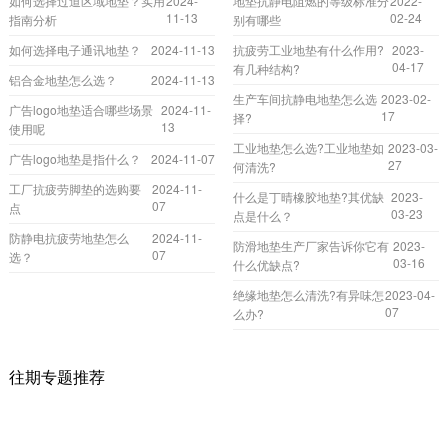
如何选择过道区域地垫？实用
2024-
地垫抗静电阻燃的等级标准分
2022-
11-13
02-24
指南分析
别有哪些
如何选择电子通讯地垫？
2024-11-13
抗疲劳工业地垫有什么作用?
2023-
04-17
有几种结构?
铝合金地垫怎么选？
2024-11-13
生产车间抗静电地垫怎么选
2023-02-
广告logo地垫适合哪些场景
2024-11-
17
择?
13
使用呢
工业地垫怎么选?工业地垫如
2023-03-
广告logo地垫是指什么？
2024-11-07
27
何清洗?
工厂抗疲劳脚垫的选购要
2024-11-
什么是丁晴橡胶地垫?其优缺
2023-
07
点
03-23
点是什么？
防静电抗疲劳地垫怎么
2024-11-
防滑地垫生产厂家告诉你它有
2023-
07
选？
03-16
什么优缺点?
绝缘地垫怎么清洗?有异味怎
2023-04-
07
么办?
往期专题推荐