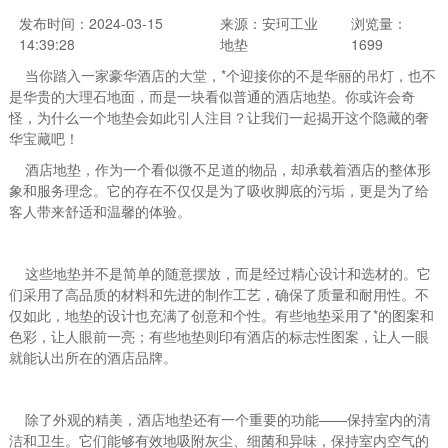
发布时间：2024-03-15
来源：安珂工业
浏览量：
14:39:28
地垫
1699
当你踏入一家豪华酒店的大堂，*个迎接你的不是华丽的吊灯，也不
是华贵的大理石地面，而是一块看似普通的酒店地垫。你或许会奇
怪，为什么一个地垫会如此引人注目？让我们一起揭开这个隐藏的奢
华宝藏吧！
酒店地垫，作为一个看似微不足道的物品，却承载着酒店的整体形
象和服务理念。它的存在不仅仅是为了吸收脚底的污垢，更是为了给
客人带来舒适和温馨的体验。
这些地垫并不是简单的随意摆放，而是经过精心设计和选材的。它
们采用了高品质的材料和先进的制作工艺，确保了质量和耐用性。不
仅如此，地垫的设计也充满了创意和个性。有些地垫采用了*的图案和
色彩，让人眼前一亮；有些地垫则印有酒店的标志性图案，让人一眼
就能认出所在的酒店品牌。
除了外观的精美，酒店地垫还有一个重要的功能——保持室内的清
洁和卫生。它们能够有效地吸附灰尘、细菌和异味，保持室内空气的