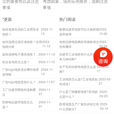
尘的重要性以及注意
考虑因素，场所应用推荐，选购注意
事项
事项
*更新
热门阅读
如何选择合适的工业用安全
2024-11-
耐磨抗疲劳地垫可以大面积铺
2022-
13
10-20
地垫？
设和使用
如何选择过道区域地垫？实用
2024-
地垫抗静电阻燃的等级标准分
2022-
11-13
02-24
指南分析
别有哪些
如何选择电子通讯地垫？
2024-11-13
抗疲劳工业地垫有什么作用?
2023-
04-17
有几种结构?
铝合金地垫怎么选？
2024-11-13
生产车间抗静电地垫怎么选
2023-02-
广告logo地垫适合哪些场景
2024-11-
17
择?
13
使用呢
工业地垫怎么选?工业地垫如
2023-03-
广告logo地垫是指什么？
2024-11-07
27
何清洗?
工厂抗疲劳脚垫的选购要
2024-11-
什么是丁晴橡胶地垫?其优缺
2023-
07
点
03-23
点是什么？
防静电抗疲劳地垫怎么
2024-11-
防滑地垫生产厂家告诉你它有
2023-
07
选？
03-16
什么优缺点?