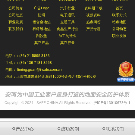
公司简介
广告Logo
汽车行业
资料册下载
首页
公司动态
防滑
电子通讯
视频资料
联系方式
职业发展
铝合金地垫
交通工具
热点问答
站点地图
联系我们
棉纤维地垫
食品生产行业
产品专题
公司动态
刮沙垫
加工制造业
职业发展
其它产品
其它行业
电话：+ (86) 21 5895 3133
手机：+ (86) 136 7181 8268
电邮： liming.guan@i-safe.com.cn
地址：上海市浦东新区金海路1000号金领之都51号楼6楼
Copyright © 2024 I-SAFE CHINA.All Rights Reserved.
沪ICP备13010673号-1
产品中心
成功案例
联系我们