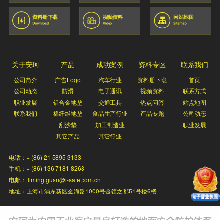
关于安珂
产品
成功案例
资料专区
联系我们
公司简介
广告Logo
汽车行业
资料册下载
首页
公司动态
防滑
电子通讯
视频资料
联系方式
职业发展
铝合金地垫
交通工具
热点问答
站点地图
联系我们
棉纤维地垫
食品生产行业
产品专题
公司动态
刮沙垫
加工制造业
职业发展
其它产品
其它行业
电话：+ (86) 21 5895 3133
手机：+ (86) 136 7181 8268
电邮： liming.guan@i-safe.com.cn
地址：上海市浦东新区金海路1000号金领之都51号楼6楼