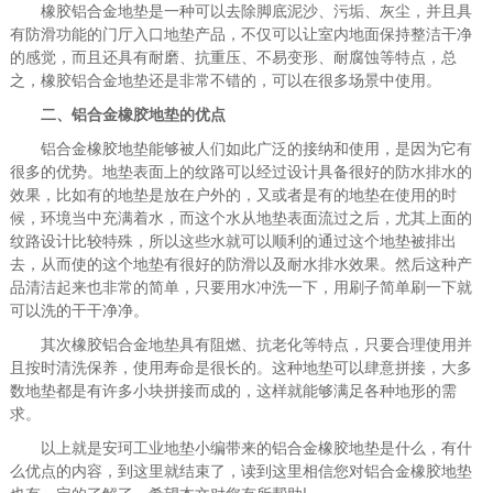
橡胶铝合金地垫是一种可以去除脚底泥沙、污垢、灰尘，并且具
有防滑功能的门厅入口地垫产品，不仅可以让室内地面保持整洁干净
的感觉，而且还具有耐磨、抗重压、不易变形、耐腐蚀等特点，总
之，橡胶铝合金地垫还是非常不错的，可以在很多场景中使用。
二、铝合金橡胶地垫的优点
铝合金橡胶地垫能够被人们如此广泛的接纳和使用，是因为它有
很多的优势。地垫表面上的纹路可以经过设计具备很好的防水排水的
效果，比如有的地垫是放在户外的，又或者是有的地垫在使用的时
候，环境当中充满着水，而这个水从地垫表面流过之后，尤其上面的
纹路设计比较特殊，所以这些水就可以顺利的通过这个地垫被排出
去，从而使的这个地垫有很好的防滑以及耐水排水效果。然后这种产
品清洁起来也非常的简单，只要用水冲洗一下，用刷子简单刷一下就
可以洗的干干净净。
其次橡胶铝合金地垫具有阻燃、抗老化等特点，只要合理使用并
且按时清洗保养，使用寿命是很长的。这种地垫可以肆意拼接，大多
数地垫都是有许多小块拼接而成的，这样就能够满足各种地形的需
求。
以上就是安珂工业地垫小编带来的铝合金橡胶地垫是什么，有什
么优点的内容，到这里就结束了，读到这里相信您对铝合金橡胶地垫