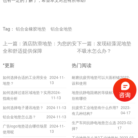
也有一定的了解了，希望本文对您有所帮助!
Tag：
铝合金橡胶地垫
铝合金地垫
上一篇：
酒店防滑地垫：为您的安
下一篇：
发现硅藻泥地垫
全和舒适提供保障
不吸水怎么办？
*更新
热门阅读
如何选择合适的工业用安全
2024-11-
耐磨抗疲劳地垫可以大面积铺
2022-
13
10-20
地垫？
设和使用
如何选择过道区域地垫？实用
2024-
地垫抗静电阻燃的等级标准分
2022-
11-13
02-24
指南分析
别有哪些
如何选择电子通讯地垫？
2024-11-13
抗疲劳工业地垫有什么作用?
2023-
04-17
有几种结构?
铝合金地垫怎么选？
2024-11-13
生产车间抗静电地垫怎么选
2023-02-
广告logo地垫适合哪些场景
2024-11-
17
择?
13
使用呢
工业地垫怎么选?工业地垫如
2023-03-