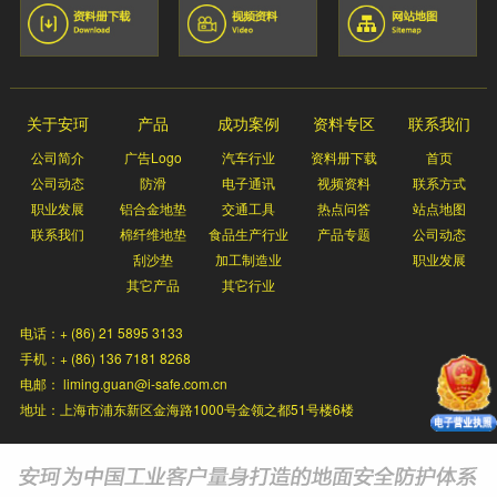
关于安珂
产品
成功案例
资料专区
联系我们
公司简介
广告Logo
汽车行业
资料册下载
首页
公司动态
防滑
电子通讯
视频资料
联系方式
职业发展
铝合金地垫
交通工具
热点问答
站点地图
联系我们
棉纤维地垫
食品生产行业
产品专题
公司动态
刮沙垫
加工制造业
职业发展
其它产品
其它行业
电话：+ (86) 21 5895 3133
手机：+ (86) 136 7181 8268
电邮： liming.guan@i-safe.com.cn
地址：上海市浦东新区金海路1000号金领之都51号楼6楼