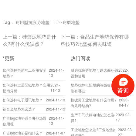
Tag：
耐用型抗疲劳地垫
工业耐磨地垫
上一篇：
硅藻泥地垫是什
下一篇：
食品生产地垫保养有哪
么?有什么优缺点？
些技巧?地垫如何去味道
*更新
热门阅读
如何选择合适的工业用安全
2024-11-
耐磨抗疲劳地垫可以大面积铺
2022-
13
10-20
地垫？
设和使用
如何选择过道区域地垫？实用
2024-
地垫抗静电阻燃的等级标准分
2022-
11-13
02-24
指南分析
别有哪些
如何选择电子通讯地垫？
2024-11-13
抗疲劳工业地垫有什么作用?
2023-
04-17
有几种结构?
铝合金地垫怎么选？
2024-11-13
生产车间抗静电地垫怎么选
2023-02-
广告logo地垫适合哪些场景
2024-11-
17
择?
13
使用呢
工业地垫怎么选?工业地垫如
2023-03-
广告logo地垫是指什么？
2024-11-07
27
何清洗?