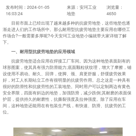
发布时间：2024-01-05
来源：安珂工业
浏览量：
16:03:24
地垫
4650
目前市面上已经出现了越来越多种的抗疲劳地垫，这些地垫也逐
渐走进人们的工作场所中。那么耐用型抗疲劳地垫主要应用在哪些工
作场合?一般需要多厚呢?今天安珂工业地垫小编就带大家详细了解
下。
一、耐用型抗疲劳地垫的应用领域
抗疲劳地垫适合应用在焊接工厂车间。因为这种地垫表面刻有的
球形图案，使其具有强力防滑能力;底面颗粒状纹理，增大了摩擦，铺
设使用不易动。耐久、回弹，使脚、颈、肩更舒服，舒缓疲劳效果
好，对工人长期站立工作有很明显的抗疲劳作用。总之这是一种具有
很好的防滑性和抗疲劳性的工装地垫。同时用户可以定制两边有黄色
安全界限，四面有斜边的地垫，加强防滑，减少跌倒;其耐磨的表面保
护层，提供持久的耐磨性，抗撕裂强度及拉伸强度。除了应用在车
间，这种地垫还能用在有包装生产线，有快速、防滑、抗疲劳的工
位。