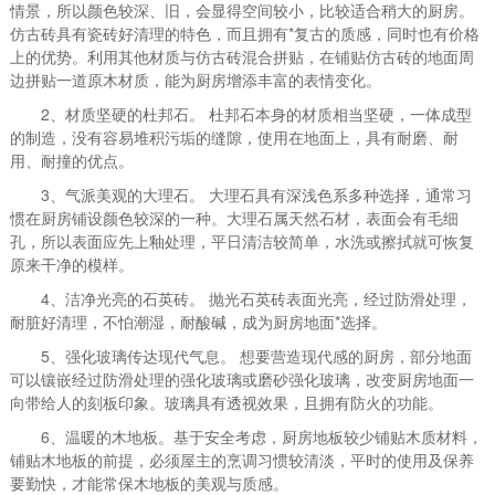
情景，所以颜色较深、旧，会显得空间较小，比较适合稍大的厨房。
仿古砖具有瓷砖好清理的特色，而且拥有*复古的质感，同时也有价格
上的优势。利用其他材质与仿古砖混合拼贴，在铺贴仿古砖的地面周
边拼贴一道原木材质，能为厨房增添丰富的表情变化。
2、材质坚硬的杜邦石。 杜邦石本身的材质相当坚硬，一体成型
的制造，没有容易堆积污垢的缝隙，使用在地面上，具有耐磨、耐
用、耐撞的优点。
3、气派美观的大理石。 大理石具有深浅色系多种选择，通常习
惯在厨房铺设颜色较深的一种。大理石属天然石材，表面会有毛细
孔，所以表面应先上釉处理，平日清洁较简单，水洗或擦拭就可恢复
原来干净的模样。
4、洁净光亮的石英砖。 抛光石英砖表面光亮，经过防滑处理，
耐脏好清理，不怕潮湿，耐酸碱，成为厨房地面*选择。
5、强化玻璃传达现代气息。 想要营造现代感的厨房，部分地面
可以镶嵌经过防滑处理的强化玻璃或磨砂强化玻璃，改变厨房地面一
向带给人的刻板印象。玻璃具有透视效果，且拥有防火的功能。
6、温暖的木地板。基于安全考虑，厨房地板较少铺贴木质材料，
铺贴木地板的前提，必须屋主的烹调习惯较清淡，平时的使用及保养
要勤快，才能常保木地板的美观与质感。