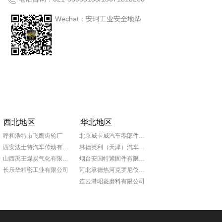
Wechat：安珂工业安全地垫
西北地区
华北地区
呼和浩特市飞鹰齿轮厂
北京威卡威汽车零部件股份有限公司
西安法士特汽车传动有限责任公司
林德英利（天津）汽车部件有限公司
山西禹王煤炭气化有限公司
烟台安国特紧固件有限公司
长乐华精密工业有限公司
河北承德热河克罗尼仪表公司
连云港昭菱磨料有限公司
山东日照泰诺精密机械有限公司
青岛普什宝枫实业有限公司
淄博锦骋汽车贸易有限公司