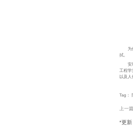
为保证
拭。
安珂工
工程学
以及人
Tag：
上一
*更新