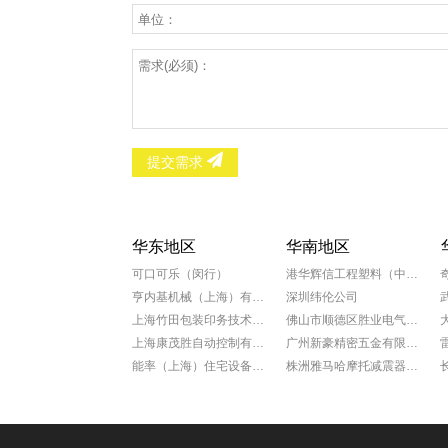
提交需求
华东地区
华南地区
可口可乐（闵行）
港华辉信工程塑料（中山）有限公司
亨内基机械（上海）有限公司
深圳纬伦公司
上海竹田包装印务技术有限公司
佛山市顺德区胜业电气有限公司
上海康茂胜自动控制有限公司
广州新豪精密五金有限公司
能率（上海）住宅设备有限公司
株洲雅马哈摩托减震器有限公司
科学院上海微系统所新能源中心
广州康动机电工程有限公司
罗达莱克斯阀门（上海）有限公司
福田雷沃国际重工股份有限公司
上海赛飞航空线缆制造有限公司
广州一汽丰田