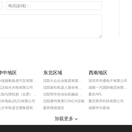
华中地区
东北区域
西南地区
奇瑞捷豹路虎汽车有限公司
沈阳大众企业集团有限公司
深圳市华通电子有限公司
武汉灿光光电有限公司
沈阳新松机器人股份有限公司
成都一汽国际物流有限公司
大陆马牌轮胎（合肥）有限公司
沈阳明华自动化机械设备有限公司
重庆APL
雷米电机(武汉)有限公司
沈阳赛特奥莱COACH店铺
重庆西亭科技有限公司
长沙市轨道交通集团有限公司
盛世桃源酒店
成都华为基地
宁夏小巨人机床有限公司
沈阳奥特莱斯玫瑰礼堂
重庆葵花药业
加载更多
SMS工程（中国）有限公司
抚顺万达广场
成都蒂森克虏伯富奥弹簧有限公司
湖南恒创机电设备有限公司
沈阳万达文华酒店
大众一汽平台零部件有限公司成都分公司