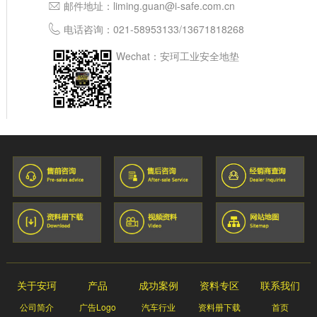
邮件地址：
liming.guan@i-safe.com.cn
电话咨询：
021-58953133
/
13671818268
Wechat：安珂工业安全地垫
关于安珂
产品
成功案例
资料专区
联系我们
公司简介
广告Logo
汽车行业
资料册下载
首页