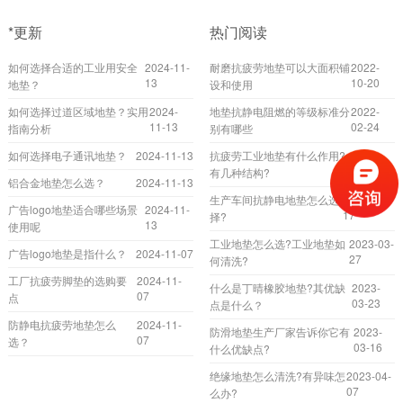
*更新
热门阅读
如何选择合适的工业用安全
2024-11-
耐磨抗疲劳地垫可以大面积铺
2022-
13
10-20
地垫？
设和使用
如何选择过道区域地垫？实用
2024-
地垫抗静电阻燃的等级标准分
2022-
11-13
02-24
指南分析
别有哪些
如何选择电子通讯地垫？
2024-11-13
抗疲劳工业地垫有什么作用?
2023-
04-17
有几种结构?
铝合金地垫怎么选？
2024-11-13
生产车间抗静电地垫怎么选
2023-02-
广告logo地垫适合哪些场景
2024-11-
17
择?
13
使用呢
工业地垫怎么选?工业地垫如
2023-03-
广告logo地垫是指什么？
2024-11-07
27
何清洗?
工厂抗疲劳脚垫的选购要
2024-11-
什么是丁晴橡胶地垫?其优缺
2023-
07
点
03-23
点是什么？
防静电抗疲劳地垫怎么
2024-11-
防滑地垫生产厂家告诉你它有
2023-
07
选？
03-16
什么优缺点?
绝缘地垫怎么清洗?有异味怎
2023-04-
07
么办?