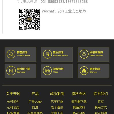
电话咨询：
021-58953133
/
13671818268
Wechat：安珂工业安全地垫
关于安珂
产品
成功案例
资料专区
联系我们
公司简介
广告Logo
汽车行业
资料册下载
首页
公司动态
防滑
电子通讯
视频资料
联系方式
职业发展
铝合金地垫
交通工具
热点问答
站点地图