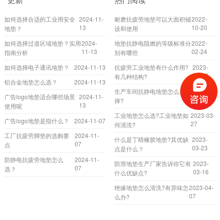
如何选择合适的工业用安全
2024-11-
耐磨抗疲劳地垫可以大面积铺
2022-
13
10-20
地垫？
设和使用
如何选择过道区域地垫？实用
2024-
地垫抗静电阻燃的等级标准分
2022-
11-13
02-24
指南分析
别有哪些
如何选择电子通讯地垫？
2024-11-13
抗疲劳工业地垫有什么作用?
2023-
04-17
有几种结构?
铝合金地垫怎么选？
2024-11-13
生产车间抗静电地垫怎么选
2023-02-
广告logo地垫适合哪些场景
2024-11-
17
择?
13
使用呢
工业地垫怎么选?工业地垫如
2023-03-
广告logo地垫是指什么？
2024-11-07
27
何清洗?
工厂抗疲劳脚垫的选购要
2024-11-
什么是丁晴橡胶地垫?其优缺
2023-
07
点
03-23
点是什么？
防静电抗疲劳地垫怎么
2024-11-
防滑地垫生产厂家告诉你它有
2023-
07
选？
03-16
什么优缺点?
绝缘地垫怎么清洗?有异味怎
2023-04-
07
么办?