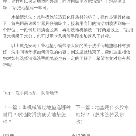
理，这样可以保证地垫的外观，同时用吸尘器把污垢与干泡晶体吸
净，*后把地垫晾干即可。
水抽清洗法：此种措施较适宜化纤质材的垫子，操作步骤具体如
下：首先用高速吸尘器具仔细吸尘，接着用专门的清洁剂喷洒到每一
个部位，一刻钟后污渍会脱离，再用洗地机抽洗，*好两遍以上，*后用
吸水机吸干水分，也可以用吹风机等手段来加速风干过程。
以上就是安珂工业地垫小编带给大家的关于洗手间地垫哪种材质
好，洗手间地垫该如何清洗的内容，到这里就结束了，读到这里相信
您对如何选择清洗洗手间地垫也有一定的了解了，希望本文对您有所
帮助!
Tag：
洗手间地垫
防滑地垫
上一篇：
重机械通过地垫选哪种
下一篇：
地垫用什么胶水
耐用？耐油防滑抗疲劳地垫怎
粘好？（胶水选择及步
样？
骤）
*更新
热门阅读