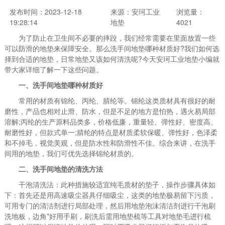
发布时间：2023-12-18
来源：安珂工业
浏览量：
19:28:14
地垫
4021
为了防止在卫生间不必要的摔跤，我们经常需要在里面放置一些
可以防滑的地垫来保障安全。那么洗手间地垫哪种材质好?我们如何选
择到合适的地垫，日常地垫又该如何清洗呢?今天安珂工业地垫小编就
带大家详细了解一下这些问题。
一、洗手间地垫哪种材质好
常用的材质有锦纶、丙纶、腈纶等。锦纶这类质材具有很好的耐
磨性，产品也相对止滑、防水，但是不足的地方是怕热，遇火易局部
溶解;丙纶的生产原料品类多，价格低廉，重量轻、弹性好、密度高、
耐磨性好，但款式单一;腈纶的特点是材质柔软保暖、弹性好，色泽柔
和不掉毛，视觉美观，但是防水性和防滑性不佳。综合来讲，在洗手
间用的地垫，我们可优先选择锦纶材质的。
二、洗手间地垫的清洗方法
干泡清洗法：此种措施较适宜纯毛质材的垫子，操作步骤具体如
下：首先还是用高速吸尘器具仔细吸尘，这类的地垫极易留下污质，
可用专门的清洁剂进行局部处理，然后用地垫泡沫清洁剂进行干泡刷
洗地板，边角*好用手刷，刷洗后需用地垫梳等工具对地垫毛进行梳