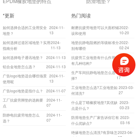
EPDM橡胶地垫的特点
防滑地垫？
*更新
热门阅读
如何选择合适的工业用安全
2024-11-
耐磨抗疲劳地垫可以大面积铺
2022-
13
10-20
地垫？
设和使用
如何选择过道区域地垫？实用
2024-
地垫抗静电阻燃的等级标准分
2022-
11-13
02-24
指南分析
别有哪些
如何选择电子通讯地垫？
2024-11-13
抗疲劳工业地垫有什么作用?
2023-
04-17
有几种结构?
铝合金地垫怎么选？
2024-11-13
生产车间抗静电地垫怎么选
2023-02-
广告logo地垫适合哪些场景
2024-11-
17
择?
13
使用呢
工业地垫怎么选?工业地垫如
2023-03-
广告logo地垫是指什么？
2024-11-07
27
何清洗?
工厂抗疲劳脚垫的选购要
2024-11-
什么是丁晴橡胶地垫?其优缺
2023-
07
点
03-23
点是什么？
防静电抗疲劳地垫怎么
2024-11-
防滑地垫生产厂家告诉你它有
2023-
07
选？
03-16
什么优缺点?
绝缘地垫怎么清洗?有异味怎
2023-04-