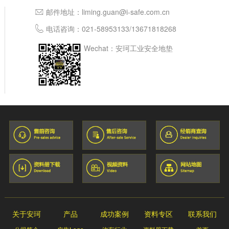
邮件地址：
liming.guan@i-safe.com.cn
电话咨询：
021-58953133
/
13671818268
Wechat：安珂工业安全地垫
关于安珂
产品
成功案例
资料专区
联系我们