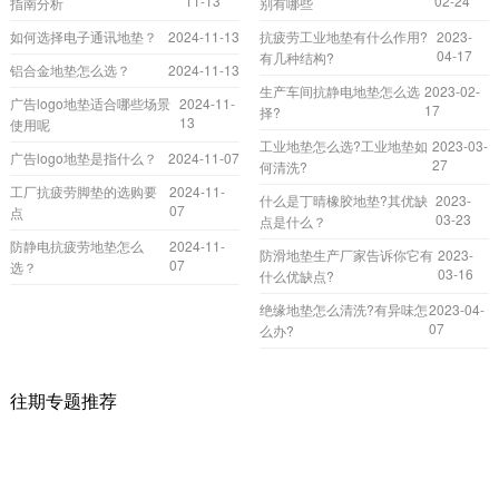
11-13
02-24
指南分析
别有哪些
如何选择电子通讯地垫？
2024-11-13
抗疲劳工业地垫有什么作用?
2023-
04-17
有几种结构?
铝合金地垫怎么选？
2024-11-13
生产车间抗静电地垫怎么选
2023-02-
广告logo地垫适合哪些场景
2024-11-
17
择?
13
使用呢
工业地垫怎么选?工业地垫如
2023-03-
广告logo地垫是指什么？
2024-11-07
27
何清洗?
工厂抗疲劳脚垫的选购要
2024-11-
什么是丁晴橡胶地垫?其优缺
2023-
07
点
03-23
点是什么？
防静电抗疲劳地垫怎么
2024-11-
防滑地垫生产厂家告诉你它有
2023-
07
选？
03-16
什么优缺点?
绝缘地垫怎么清洗?有异味怎
2023-04-
07
么办?
往期专题推荐