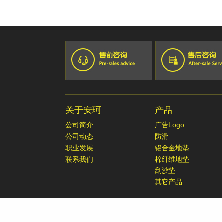
科学院上海微系统所新能源中心
广州康动机电工程有限公司
罗达莱克斯阀门（上海）有限公司
福田雷沃国际重工股份有限公司
上海赛飞航空线缆制造有限公司
广州一汽丰田
宁波兴业盛泰集团有限公司
佛山一汽
南京星乔威泰克汽车零部件有限公司
佛山百威啤酒厂
苏州众捷汽车零部件有限公司
广汽三菱
爱茉莉化妆品(上海)有限公司
乐百氏(广东)食品饮料有限公司
上海奥美尼齿轮有限公司
中達電子零組件(吳江)有限公司
嘉善兴祥锻造
厦门市三安光电科技有限公司
关于安珂
产品
佑能工具（上海）有限公司
佛山市顺德区美的电器有限公司
博德精细化工（上海）有限公司
日立汽车系统（广州）有限公司
公司简介
广告Logo
一汽福田
公司动态
防滑
珠海藤仓电装有限公司
职业发展
铝合金地垫
极颖印刷制品（东莞）有限公司
联系我们
棉纤维地垫
东莞永湖复合材料有限公司
刮沙垫
其它产品