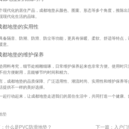
个现代化的居住产品，成都地垫从颜色、图案、形态等多个角度，推陈出
现现代化生活的品味。
成都地垫的实用性
具备隔音、防潮、防滑、防尘等功能，更具有保暖、柔软、舒适等特点，
暖意。
成都地垫的维护保养
垫用料考究，细节处精雕细琢，日常维护保养起来也非常方便。使用时只
不但方便耐用，且能够节约时间和精力。
言，成都地垫的品质保障、广泛适用性、潮流时尚、实用性和维护保养等
活提供不一样的美好选择。
一起行动起来，让成都地垫走进我们的居住生活中，共同打造一个健康、
地垫
篇：
什么是PVC防滑地垫？
下一篇：
入户门