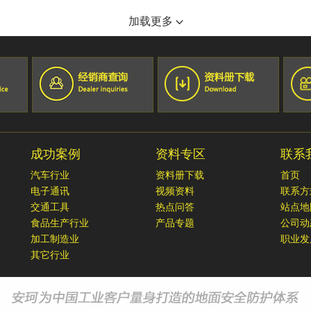
宁夏小巨人机床有限公司
沈阳奥特莱斯玫瑰礼堂
重庆葵花药业
加载更多
SMS工程（中国）有限公司
抚顺万达广场
成都蒂森克虏伯富奥弹簧有限公司
湖南恒创机电设备有限公司
沈阳万达文华酒店
大众一汽平台零部件有限公司成都分公司
郑州财经学院
黑龙江佳木斯国宾馆
成都富维江森汽车配件有限公司
锦州喜来登酒店
巴斯夫（重庆）化学品有限公司
宏孚大厦
成都莫仕连接器有限公司
长春尚科美后勤服务有限公司
成都一汽大众
锦州会展中心
成都广乐机械厂
筷道餐饮集团
重庆长安福特
成功案例
资料专区
联系
丹东万达嘉华酒店
成都富维江森自控汽车饰件系统有限公司
长白山智选假日酒店
汽车行业
资料册下载
首页
长白山万达宜必思酒店
电子通讯
视频资料
联系方
鞍山美景海鲜酒店
交通工具
热点问答
站点地
食品生产行业
产品专题
公司动
加工制造业
职业发
其它行业