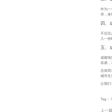
作为一
求，体
四、
不仅仅
入一份
五、
成都地
容易，
总体而
城市生
让我们
Tag：
上一