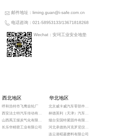
邮件地址：
liming.guan@i-safe.com.cn
电话咨询：
021-58953133
/
13671818268
Wechat：安珂工业安全地垫
西北地区
华北地区
呼和浩特市飞鹰齿轮厂
北京威卡威汽车零部件股份有限公司
西安法士特汽车传动有限责任公司
林德英利（天津）汽车部件有限公司
山西禹王煤炭气化有限公司
烟台安国特紧固件有限公司
长乐华精密工业有限公司
河北承德热河克罗尼仪表公司
连云港昭菱磨料有限公司