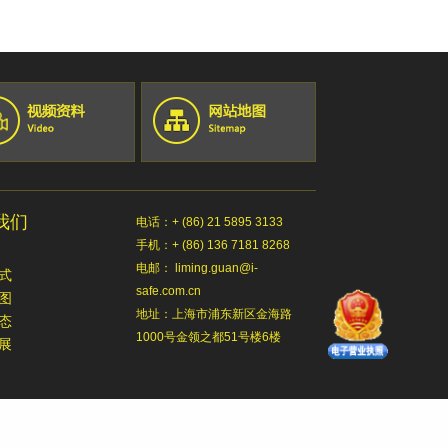
山东日照泰诺精密机械有限公司
青岛普什宝枫实业有限公司
淄博锦骋汽车贸易有限公司
蒂森克虏伯发动机零部件（中国）有限公司
青岛明进船舶技术工程有限公司
约翰迪尔(天津)有限公司
约翰迪尔(天津)有限公司
青岛毕勤机电有限公司
sew-赛威传动（天津）投资有限公司
我们
电话：+ (86) 21 5895 3133
廊坊卢卡斯伟利达廊重制动有限公司
手机：+ (86) 136 7181 8268
天津一汽丰田汽车有限公司
电邮： liming.guan@i-
青岛毕勤电子有限公司
式
safe.com.cn
中国科学院理化技术研究所
图
地址：上海市浦东新区金海路
中川国际矿业控股有限公司
态
1000号金领之都51号楼6楼
北京电力公司
展
北京煤炭科学研究总院
新西兰恒天然牧场