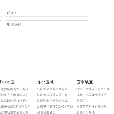
华中地区
东北区域
西南地区
奇瑞捷豹路虎汽车有限公司
沈阳大众企业集团有限公司
深圳市华通电子有限公司
武汉灿光光电有限公司
沈阳新松机器人股份有限公司
成都一汽国际物流有限公司
大陆马牌轮胎（合肥）有限公司
沈阳明华自动化机械设备有限公司
重庆APL
雷米电机(武汉)有限公司
沈阳赛特奥莱COACH店铺
重庆西亭科技有限公司
长沙市轨道交通集团有限公司
盛世桃源酒店
成都华为基地