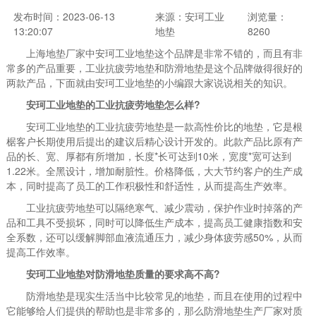
发布时间：2023-06-13
来源：安珂工业
浏览量：
13:20:07
地垫
8260
上海地垫厂家中安珂工业地垫这个品牌是非常不错的，而且有非
常多的产品重要，工业抗疲劳地垫和防滑地垫是这个品牌做得很好的
两款产品，下面就由安珂工业地垫的小编跟大家说说相关的知识。
安珂工业地垫的工业抗疲劳地垫怎么样?
安珂工业地垫的工业抗疲劳地垫是一款高性价比的地垫，它是根
椐客户长期使用后提出的建议后精心设计开发的。此款产品比原有产
品的长、宽、厚都有所增加，长度*长可达到10米，宽度*宽可达到
1.22米。全黑设计，增加耐脏性。价格降低，大大节约客户的生产成
本，同时提高了员工的工作积极性和舒适性，从而提高生产效率。
工业抗疲劳地垫可以隔绝寒气、减少震动，保护作业时掉落的产
品和工具不受损坏，同时可以降低生产成本，提高员工健康指数和安
全系数，还可以缓解脚部血液流通压力，减少身体疲劳感50%，从而
提高工作效率。
安珂工业地垫对防滑地垫质量的要求高不高?
防滑地垫是现实生活当中比较常见的地垫，而且在使用的过程中
它能够给人们提供的帮助也是非常多的，那么防滑地垫生产厂家对质