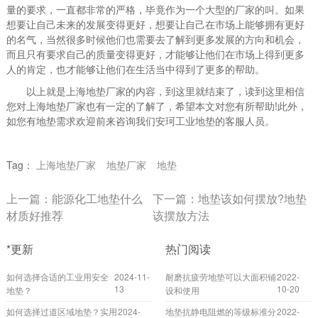
量的要求，一直都非常的严格，毕竟作为一个大型的厂家的叫。如果
想要让自己未来的发展变得更好，想要让自己在市场上能够拥有更好
的名气，当然很多时候他们也需要去了解到更多发展的方向和机会，
而且只有要求自己的质量变得更好，才能够让他们在市场上得到更多
人的肯定，也才能够让他们在生活当中得到了更多的帮助。
以上就是上海地垫厂家的内容，到这里就结束了，读到这里相信
您对上海地垫厂家也有一定的了解了，希望本文对您有所帮助!此外，
如您有地垫需求欢迎前来咨询我们安珂工业地垫的客服人员。
Tag：
上海地垫厂家
地垫厂家
地垫
上一篇：
能源化工地垫什么
下一篇：
地垫该如何摆放?地垫
材质好推荐
该摆放方法
*更新
热门阅读
如何选择合适的工业用安全
2024-11-
耐磨抗疲劳地垫可以大面积铺
2022-
13
10-20
地垫？
设和使用
如何选择过道区域地垫？实用
2024-
地垫抗静电阻燃的等级标准分
2022-