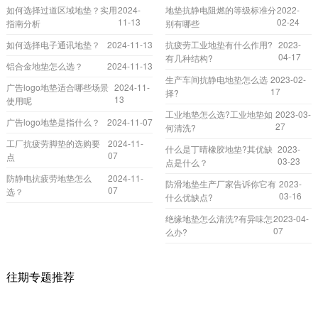
如何选择过道区域地垫？实用
2024-
地垫抗静电阻燃的等级标准分
2022-
11-13
02-24
指南分析
别有哪些
如何选择电子通讯地垫？
2024-11-13
抗疲劳工业地垫有什么作用?
2023-
04-17
有几种结构?
铝合金地垫怎么选？
2024-11-13
生产车间抗静电地垫怎么选
2023-02-
广告logo地垫适合哪些场景
2024-11-
17
择?
13
使用呢
工业地垫怎么选?工业地垫如
2023-03-
广告logo地垫是指什么？
2024-11-07
27
何清洗?
工厂抗疲劳脚垫的选购要
2024-11-
什么是丁晴橡胶地垫?其优缺
2023-
07
点
03-23
点是什么？
防静电抗疲劳地垫怎么
2024-11-
防滑地垫生产厂家告诉你它有
2023-
07
选？
03-16
什么优缺点?
绝缘地垫怎么清洗?有异味怎
2023-04-
07
么办?
往期专题推荐