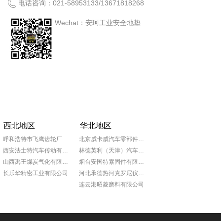
电话咨询：
021-58953133
/
13671818268
Wechat：安珂工业安全地垫
西北地区
华北地区
呼和浩特市飞鹰齿轮厂
北京威卡威汽车零部件股份有限公司
西安法士特汽车传动有限责任公司
林德英利（天津）汽车部件有限公司
山西禹王煤炭气化有限公司
烟台安国特紧固件有限公司
长乐华精密工业有限公司
河北承德热河克罗尼仪表公司
连云港昭菱磨料有限公司
山东日照泰诺精密机械有限公司
青岛普什宝枫实业有限公司
淄博锦骋汽车贸易有限公司