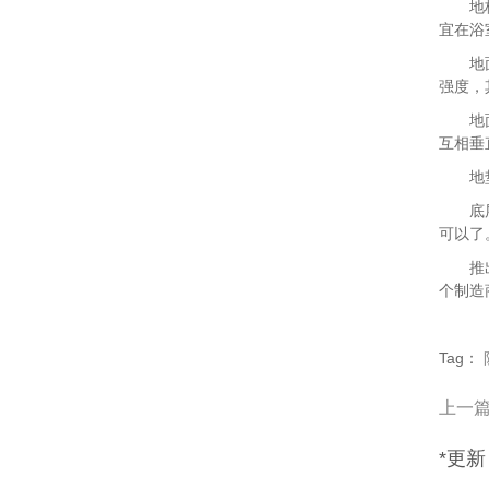
地板安
宜在浴
地面含
强度，
地面平
互相垂
地垫
底层地
可以了
推出在
个制造
Tag：
上一
*更新