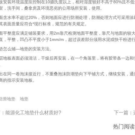
装环境温度应控制在10摄氏度以上，相对湿度较好不高于80%且不低
室，洗手间，桑拿房及环境恶劣的公用场所安装，使用。
水率不超过20%，否则地面应进行防潮处理，防潮处理方式可采用涂
其表面质量应符合*现行标准，规范的有关规定。
整度应满足铺装要求，用2m靠尺检测地面平整度，靠尺与地面的较大弦高
直，平整，凹凸不平度小于1mm/m，超过误差部分须用水泥或快干粉进
怎么铺—地垫的安装方法。
板表面必须清洁，干燥后再安装，在一个角落里，将有胶带条一边和旁
。
同一卷泡沫接近行，不重叠泡沫防潮垫向下平铺方式，继续安装，通过
商的指示安装地板。
防滑地垫
地垫
篇：
能源化工地垫什么材质好?
下一篇：
热门阅读