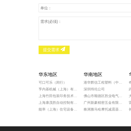
提交需求
华东地区
华南地区
可口可乐（闵行）
港华辉信工程塑料（中山）有限公司
亨内基机械（上海）有限公司
深圳纬伦公司
上海竹田包装印务技术有限公司
佛山市顺德区胜业电气有限公司
上海康茂胜自动控制有限公司
广州新豪精密五金有限公司
能率（上海）住宅设备有限公司
株洲雅马哈摩托减震器有限公司
科学院上海微系统所新能源中心
广州康动机电工程有限公司
罗达莱克斯阀门（上海）有限公司
福田雷沃国际重工股份有限公司
上海赛飞航空线缆制造有限公司
广州一汽丰田