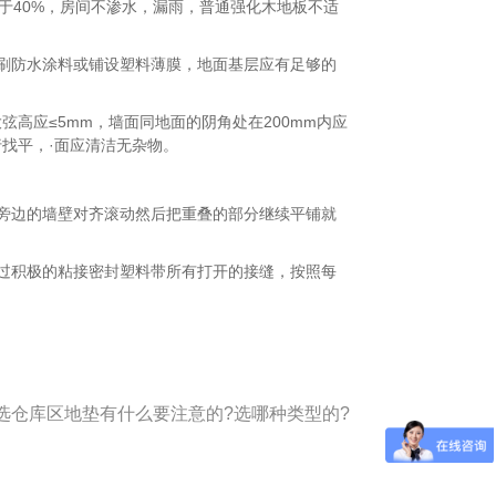
于40%，房间不渗水，漏雨，普通强化木地板不适
刷防水涂料或铺设塑料薄膜，地面基层应有足够的
应≤5mm，墙面同地面的阴角处在200mm内应
行找平，·面应清洁无杂物。
边的墙壁对齐滚动然后把重叠的部分继续平铺就
积极的粘接密封塑料带所有打开的接缝，按照每
选仓库区地垫有什么要注意的?选哪种类型的?