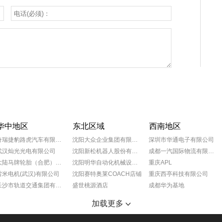
华中地区
东北区域
西南地区
奇瑞捷豹路虎汽车有限公司
沈阳大众企业集团有限公司
深圳市华通电子有限公司
武汉灿光光电有限公司
沈阳新松机器人股份有限公司
成都一汽国际物流有限公司
大陆马牌轮胎（合肥）有限公司
沈阳明华自动化机械设备有限公司
重庆APL
雷米电机(武汉)有限公司
沈阳赛特奥莱COACH店铺
重庆西亭科技有限公司
长沙市轨道交通集团有限公司
盛世桃源酒店
成都华为基地
宁夏小巨人机床有限公司
沈阳奥特莱斯玫瑰礼堂
重庆葵花药业
加载更多
SMS工程（中国）有限公司
抚顺万达广场
成都蒂森克虏伯富奥弹簧有限公司
湖南恒创机电设备有限公司
沈阳万达文华酒店
大众一汽平台零部件有限公司成都分公司