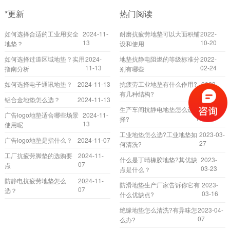
*更新
热门阅读
如何选择合适的工业用安全
2024-11-
耐磨抗疲劳地垫可以大面积铺
2022-
13
10-20
地垫？
设和使用
如何选择过道区域地垫？实用
2024-
地垫抗静电阻燃的等级标准分
2022-
11-13
02-24
指南分析
别有哪些
如何选择电子通讯地垫？
2024-11-13
抗疲劳工业地垫有什么作用?
2023-
04-17
有几种结构?
铝合金地垫怎么选？
2024-11-13
生产车间抗静电地垫怎么选
2023-02-
广告logo地垫适合哪些场景
2024-11-
17
择?
13
使用呢
工业地垫怎么选?工业地垫如
2023-03-
广告logo地垫是指什么？
2024-11-07
27
何清洗?
工厂抗疲劳脚垫的选购要
2024-11-
什么是丁晴橡胶地垫?其优缺
2023-
07
点
03-23
点是什么？
防静电抗疲劳地垫怎么
2024-11-
防滑地垫生产厂家告诉你它有
2023-
07
选？
03-16
什么优缺点?
绝缘地垫怎么清洗?有异味怎
2023-04-
07
么办?