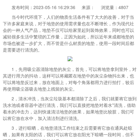
发布时间：2023-05-16 16:29:36
来源：
浏览量：4807
当今时代环境下，人们的物质生活条件有了大大的改善，对于当
下许多家庭来说，对于地垫的使用需求量也在不断增长，作为现代社
会的一种人气产品，地垫不仅可以给家里起到装饰效果，同时也可以
减轻很多生活中繁琐的工作量，正因为如此，所以近年来成都地垫的
市场也被进一步扩大，而不管是什么材质的地垫，使用一段时间后都
是需要进行清洗的。
1，先用吸尘器清除地垫的灰尘，首先，可以将地垫拿到室外，对
其进行用力的抖动，这样可以将藏匿在地垫中的灰尘杂物抖出来，也
可以将地垫反过来，放在地面上，对每个角落都用力进行拍打，较后
再使用吸尘器吸去地垫上残留的灰尘。
2，清水冲洗，当灰尘垃圾基本都清除了之后，我们就要将它放到
洗水池或者容器中进行清洗，我们可以直接把地垫对着水*清洗，借助
着水的冲击力，达到快速清洁地垫的效果，如果地垫比较脏，我们可
以将它放在水中，加入清洁剂进行清洗。
3，进行晾晒，在地垫清洗工作结束之后需要将它放在通风处晾
晒，如果有太阳的话，我们可以将它放在阳光下晾晒一段时间，但不