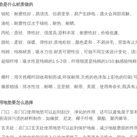
垫是什么材质做的
纶：耐磨性好，易清洗、但易变形，易产生静电，遇火会局部溶解。
纶：耐磨性仅次于锦纶，耐热、耐晒。
纶：质轻、弹性好、强度高;原料丰富，耐磨性好，价格低廉。
纶：柔软、保暖、弹性好;质地松软，颜色柔和，不易掉毛，背面有止滑
棉：纯棉材质，吸水力佳;材质可塑性佳，可做不同立体设计变化，清洁
细纤维：吸水性是纯棉的1.5-2倍，纤维细度是纯棉的1/10;触感较纯
。
纤：用天然椰纤回收再制而成;环保耐用,天然的色泽加上彩色的印刷;
胶植绒：排水性佳，耐晒，且坚韧、耐用、美观，使用寿命长;既具有止
用地垫要怎么选择
口：在门口使用地垫可以起到刮沙、净化的作用，还可以避免屋子里有
易清掉污渍的材料制作，如橡胶、尼龙、椰子纤维、聚酯、聚丙烯等。
关处：在门口玄关处使用地垫可以起到保护地板，减少地板磨损的作用