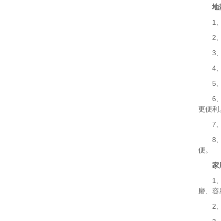
地
1、锦
2、涤
3、丙
4、腈
5、纯
6、超
更便利
7、椰
8、橡
便。
家
1、门
磨、容
2、玄