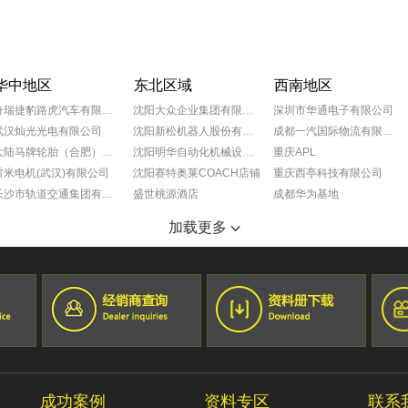
华中地区
东北区域
西南地区
奇瑞捷豹路虎汽车有限公司
沈阳大众企业集团有限公司
深圳市华通电子有限公司
武汉灿光光电有限公司
沈阳新松机器人股份有限公司
成都一汽国际物流有限公司
大陆马牌轮胎（合肥）有限公司
沈阳明华自动化机械设备有限公司
重庆APL
雷米电机(武汉)有限公司
沈阳赛特奥莱COACH店铺
重庆西亭科技有限公司
长沙市轨道交通集团有限公司
盛世桃源酒店
成都华为基地
宁夏小巨人机床有限公司
沈阳奥特莱斯玫瑰礼堂
重庆葵花药业
加载更多
SMS工程（中国）有限公司
抚顺万达广场
成都蒂森克虏伯富奥弹簧有限公司
湖南恒创机电设备有限公司
沈阳万达文华酒店
大众一汽平台零部件有限公司成都分公司
郑州财经学院
黑龙江佳木斯国宾馆
成都富维江森汽车配件有限公司
锦州喜来登酒店
巴斯夫（重庆）化学品有限公司
宏孚大厦
成都莫仕连接器有限公司
长春尚科美后勤服务有限公司
成都一汽大众
锦州会展中心
成都广乐机械厂
筷道餐饮集团
重庆长安福特
成功案例
资料专区
联系
丹东万达嘉华酒店
成都富维江森自控汽车饰件系统有限公司