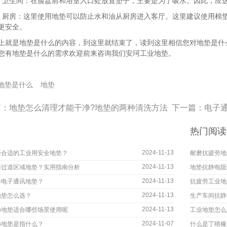
生间：在脸盆前和浴室入口处放置垫子，主要是为了吸水。因此，应选
房：这里使用地垫可以防止水和油从厨房进入客厅。这里建议使用棉垫
更安全。
是地垫是什么的内容，到这里就结束了，读到这里相信您对地垫是什么
您有地垫是什么的需求欢迎前来咨询我们安珂工业地垫。
地垫是什么
地垫
篇：
地垫怎么清理才能干净?地垫的两种清洗方法
下一篇：
电子
热门阅读
2024-11-13
择合适的工业用安全地垫？
耐磨抗疲劳地
2024-11-13
择过道区域地垫？实用指南分析
地垫抗静电阻
2024-11-13
择电子通讯地垫？
抗疲劳工业地
2024-11-13
地垫怎么选？
生产车间抗静
2024-11-13
go地垫适合哪些场景使用呢
工业地垫怎么
2024-11-07
go地垫是指什么？
什么是丁晴橡