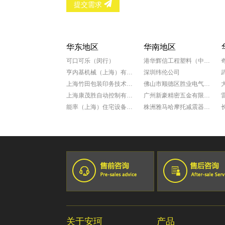
提交需求
华东地区
华南地区
可口可乐（闵行）
港华辉信工程塑料（中山）有限公司
亨内基机械（上海）有限公司
深圳纬伦公司
上海竹田包装印务技术有限公司
佛山市顺德区胜业电气有限公司
上海康茂胜自动控制有限公司
广州新豪精密五金有限公司
能率（上海）住宅设备有限公司
株洲雅马哈摩托减震器有限公司
科学院上海微系统所新能源中心
广州康动机电工程有限公司
罗达莱克斯阀门（上海）有限公司
福田雷沃国际重工股份有限公司
上海赛飞航空线缆制造有限公司
广州一汽丰田
宁波兴业盛泰集团有限公司
佛山一汽
南京星乔威泰克汽车零部件有限公司
佛山百威啤酒厂
苏州众捷汽车零部件有限公司
广汽三菱
爱茉莉化妆品(上海)有限公司
乐百氏(广东)食品饮料有限公司
上海奥美尼齿轮有限公司
中達電子零組件(吳江)有限公司
嘉善兴祥锻造
厦门市三安光电科技有限公司
关于安珂
产品
佑能工具（上海）有限公司
佛山市顺德区美的电器有限公司