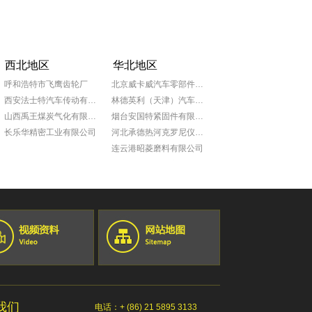
西北地区
华北地区
呼和浩特市飞鹰齿轮厂
北京威卡威汽车零部件股份有限公司
西安法士特汽车传动有限责任公司
林德英利（天津）汽车部件有限公司
山西禹王煤炭气化有限公司
烟台安国特紧固件有限公司
长乐华精密工业有限公司
河北承德热河克罗尼仪表公司
连云港昭菱磨料有限公司
山东日照泰诺精密机械有限公司
青岛普什宝枫实业有限公司
淄博锦骋汽车贸易有限公司
蒂森克虏伯发动机零部件（中国）有限公司
青岛明进船舶技术工程有限公司
约翰迪尔(天津)有限公司
约翰迪尔(天津)有限公司
青岛毕勤机电有限公司
sew-赛威传动（天津）投资有限公司
我们
电话：+ (86) 21 5895 3133
廊坊卢卡斯伟利达廊重制动有限公司