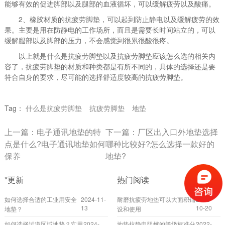
能够有效的促进脚部以及腿部的血液循坏，可以缓解疲劳以及酸痛。
2、橡胶材质的抗疲劳脚垫，可以起到防止静电以及缓解疲劳的效
果。主要是用在防静电的工作场所，而且是需要长时间站立的，可以
缓解腿部以及脚部的压力，不会感觉到很累很酸很疼。
以上就是什么是抗疲劳脚垫以及抗疲劳脚垫应该怎么选的相关内
容了，抗疲劳脚垫的材质和种类都是有所不同的，具体的选择还是要
符合自身的要求，尽可能的选择舒适度较高的抗疲劳脚垫。
Tag：
什么是抗疲劳脚垫
抗疲劳脚垫
地垫
上一篇：
电子通讯地垫的特
下一篇：
厂区出入口外地垫选择
点是什么?电子通讯地垫如何
哪种比较好?怎么选择一款好的
保养
地垫?
*更新
热门阅读
如何选择合适的工业用安全
2024-11-
耐磨抗疲劳地垫可以大面积铺
2022-
13
10-20
地垫？
设和使用
如何选择过道区域地垫？实用
2024-
地垫抗静电阻燃的等级标准分
2022-