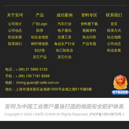
关于安珂
产品
成功案例
资料专区
联系我们
公司简介
广告Logo
汽车行业
资料册下载
首页
公司动态
防滑
电子通讯
视频资料
联系方式
职业发展
铝合金地垫
交通工具
热点问答
站点地图
联系我们
棉纤维地垫
食品生产行业
产品专题
公司动态
刮沙垫
加工制造业
职业发展
其它产品
其它行业
电话：+ (86) 21 5895 3133
手机：+ (86) 136 7181 8268
电邮： liming.guan@i-safe.com.cn
地址：上海市浦东新区金海路1000号金领之都51号楼6楼
Copyright © 2024 I-SAFE CHINA.All Rights Reserved.
沪ICP备13010673号-1