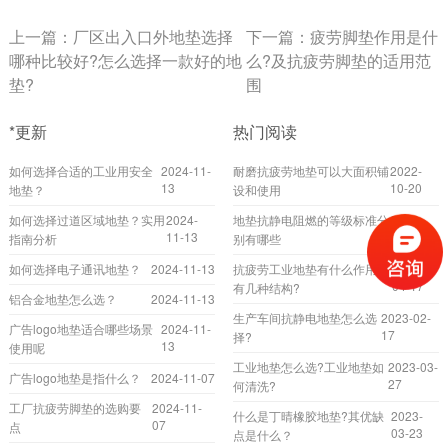
上一篇：
厂区出入口外地垫选择
下一篇：
疲劳脚垫作用是什
哪种比较好?怎么选择一款好的地
么?及抗疲劳脚垫的适用范
垫?
围
*更新
热门阅读
如何选择合适的工业用安全
2024-11-
耐磨抗疲劳地垫可以大面积铺
2022-
13
10-20
地垫？
设和使用
如何选择过道区域地垫？实用
2024-
地垫抗静电阻燃的等级标准分
2022-
11-13
02-24
指南分析
别有哪些
如何选择电子通讯地垫？
2024-11-13
抗疲劳工业地垫有什么作用?
2023-
04-17
有几种结构?
铝合金地垫怎么选？
2024-11-13
生产车间抗静电地垫怎么选
2023-02-
广告logo地垫适合哪些场景
2024-11-
17
择?
13
使用呢
工业地垫怎么选?工业地垫如
2023-03-
广告logo地垫是指什么？
2024-11-07
27
何清洗?
工厂抗疲劳脚垫的选购要
2024-11-
什么是丁晴橡胶地垫?其优缺
2023-
07
点
03-23
点是什么？