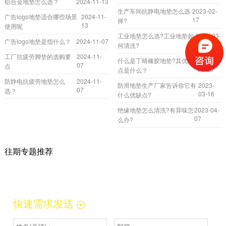
铝合金地垫怎么选？
2024-11-13
生产车间抗静电地垫怎么选
2023-02-
广告logo地垫适合哪些场景
2024-11-
17
择?
13
使用呢
工业地垫怎么选?工业地垫如
2023-03-
广告logo地垫是指什么？
2024-11-07
27
何清洗?
工厂抗疲劳脚垫的选购要
2024-11-
什么是丁晴橡胶地垫?其优缺
2023-
07
点
03-23
点是什么？
防静电抗疲劳地垫怎么
2024-11-
防滑地垫生产厂家告诉你它有
2023-
07
选？
03-16
什么优缺点?
绝缘地垫怎么清洗?有异味怎
2023-04-
07
么办?
往期专题推荐
快速需求发送