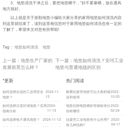
3、地垫清洗干净之后，要把地垫晒干，*好不要暴晒，放在通风
地方就好。
以上就是关于派勒地垫小编给大家分享的家用地垫如何清洗内容
到这里就结束了，读到这里相信您对于家用地垫如何清洗也有一定的
了解了，希望本文对您有所帮助!
Tag：
地垫如何清洗
地垫
上一篇：
地垫生产厂家的
下一篇：
地垫如何清洗？安珂工业
发展前景怎么样？
地垫与普通地毯的区别
*更新
热门阅读
如何选择合适的工业用安全
2024-11-
耐磨抗疲劳地垫可以大面积铺
2022-
13
10-20
地垫？
设和使用
如何选择过道区域地垫？实用
2024-
地垫抗静电阻燃的等级标准分
2022-
11-13
02-24
指南分析
别有哪些
如何选择电子通讯地垫？
2024-11-13
抗疲劳工业地垫有什么作用?
2023-
04-17
有几种结构?