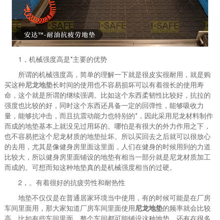
1，机械强度高是*主要的优势
所谓的机械强度高，简单的理解一下就是很皮实很耐用，就是购
买这种
尼龙地垫
长时间的使用也不容易损坏可以有着很长的使用寿
命，这个就是所谓的继续强调。比如这个东西柔韧性比较好，抗拉的
强度也比较的好，同时这个东西还具备一定的回弹性，能够吸收力
量，能够抗冲击，而且抗震动能力也特别的*，因此采用尼龙材料制作
而成的地垫基本上就没见过用坏的。哪怕是有很大的外力作用之下，
也不容易把这个尼龙材质的地垫扯坏。所以买回去之后就可以很放心
的去用，尤其是像健身房里面这里面，人们在健身的时候用到的力道
比较大，所以健身房里面铺设的地垫有相当一部分就是尼龙材质加工
而成的。可想而知这种地垫真的是机械强度相当的过硬。
2，。有着很好的抗疲劳性和耐热性
地垫不仅仅是在普通居家环境当中使用，有的时候可能是在厂房
车间里面用，那大家知道厂房车间里面使用
尼龙地垫
的频率就会比较
高。比如有些车间里面，整个车间都可能铺设这种地垫，还有在很多