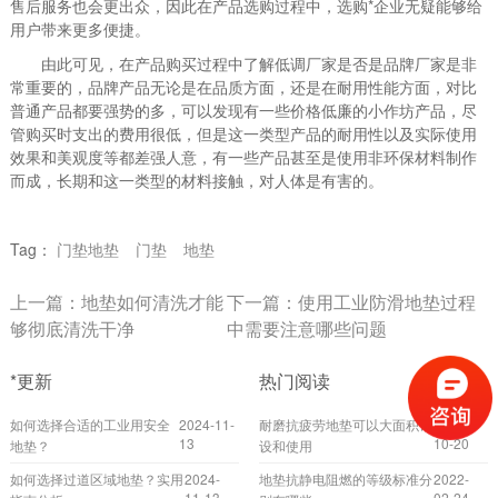
售后服务也会更出众，因此在产品选购过程中，选购*企业无疑能够给
用户带来更多便捷。
由此可见，在产品购买过程中了解低调厂家是否是品牌厂家是非
常重要的，品牌产品无论是在品质方面，还是在耐用性能方面，对比
普通产品都要强势的多，可以发现有一些价格低廉的小作坊产品，尽
管购买时支出的费用很低，但是这一类型产品的耐用性以及实际使用
效果和美观度等都差强人意，有一些产品甚至是使用非环保材料制作
而成，长期和这一类型的材料接触，对人体是有害的。
Tag：
门垫地垫
门垫
地垫
上一篇：
地垫如何清洗才能
下一篇：
使用工业防滑地垫过程
够彻底清洗干净
中需要注意哪些问题
*更新
热门阅读
如何选择合适的工业用安全
2024-11-
耐磨抗疲劳地垫可以大面积铺
2022-
13
10-20
地垫？
设和使用
如何选择过道区域地垫？实用
2024-
地垫抗静电阻燃的等级标准分
2022-
11-13
02-24