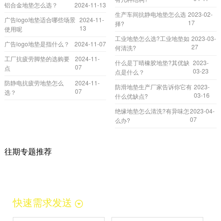
铝合金地垫怎么选？
2024-11-13
生产车间抗静电地垫怎么选
2023-02-
广告logo地垫适合哪些场景
2024-11-
17
择?
13
使用呢
工业地垫怎么选?工业地垫如
2023-03-
广告logo地垫是指什么？
2024-11-07
27
何清洗?
工厂抗疲劳脚垫的选购要
2024-11-
什么是丁晴橡胶地垫?其优缺
2023-
07
点
03-23
点是什么？
防静电抗疲劳地垫怎么
2024-11-
防滑地垫生产厂家告诉你它有
2023-
07
选？
03-16
什么优缺点?
绝缘地垫怎么清洗?有异味怎
2023-04-
07
么办?
往期专题推荐
快速需求发送