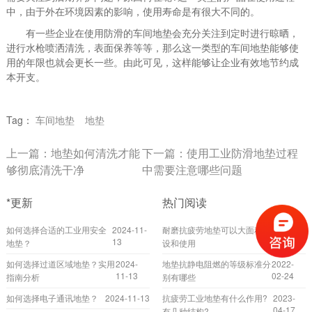
中，由于外在环境因素的影响，使用寿命是有很大不同的。
有一些企业在使用防滑的车间地垫会充分关注到定时进行晾晒，
进行水枪喷洒清洗，表面保养等等，那么这一类型的车间地垫能够使
用的年限也就会更长一些。由此可见，这样能够让企业有效地节约成
本开支。
Tag：
车间地垫
地垫
上一篇：
地垫如何清洗才能
下一篇：
使用工业防滑地垫过程
够彻底清洗干净
中需要注意哪些问题
*更新
热门阅读
如何选择合适的工业用安全
2024-11-
耐磨抗疲劳地垫可以大面积铺
2022-
13
10-20
地垫？
设和使用
如何选择过道区域地垫？实用
2024-
地垫抗静电阻燃的等级标准分
2022-
11-13
02-24
指南分析
别有哪些
如何选择电子通讯地垫？
2024-11-13
抗疲劳工业地垫有什么作用?
2023-
04-17
有几种结构?