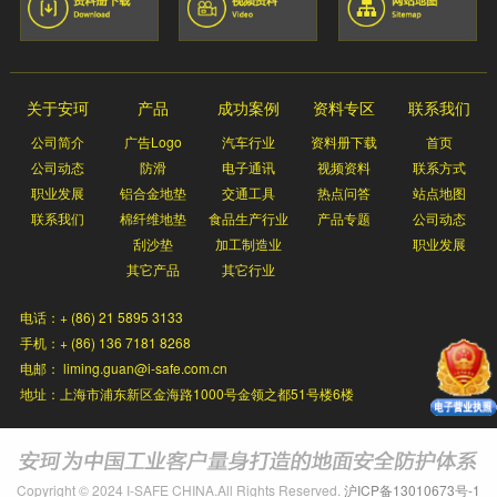
关于安珂
产品
成功案例
资料专区
联系我们
公司简介
广告Logo
汽车行业
资料册下载
首页
公司动态
防滑
电子通讯
视频资料
联系方式
职业发展
铝合金地垫
交通工具
热点问答
站点地图
联系我们
棉纤维地垫
食品生产行业
产品专题
公司动态
刮沙垫
加工制造业
职业发展
其它产品
其它行业
电话：+ (86) 21 5895 3133
手机：+ (86) 136 7181 8268
电邮： liming.guan@i-safe.com.cn
地址：上海市浦东新区金海路1000号金领之都51号楼6楼
Copyright © 2024 I-SAFE CHINA.All Rights Reserved.
沪ICP备13010673号-1