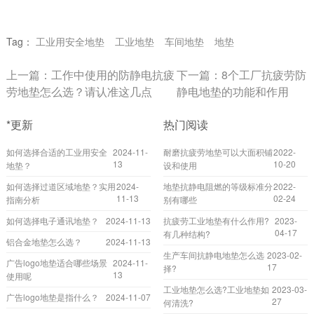
Tag：
工业用安全地垫
工业地垫
车间地垫
地垫
上一篇：
工作中使用的防静电抗疲
下一篇：
8个工厂抗疲劳防
劳地垫怎么选？请认准这几点
静电地垫的功能和作用
*更新
热门阅读
如何选择合适的工业用安全
2024-11-
耐磨抗疲劳地垫可以大面积铺
2022-
13
10-20
地垫？
设和使用
如何选择过道区域地垫？实用
2024-
地垫抗静电阻燃的等级标准分
2022-
11-13
02-24
指南分析
别有哪些
如何选择电子通讯地垫？
2024-11-13
抗疲劳工业地垫有什么作用?
2023-
04-17
有几种结构?
铝合金地垫怎么选？
2024-11-13
生产车间抗静电地垫怎么选
2023-02-
广告logo地垫适合哪些场景
2024-11-
17
择?
13
使用呢
工业地垫怎么选?工业地垫如
2023-03-
广告logo地垫是指什么？
2024-11-07
27
何清洗?