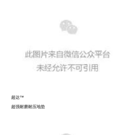
超达™
超强耐磨耐压地垫