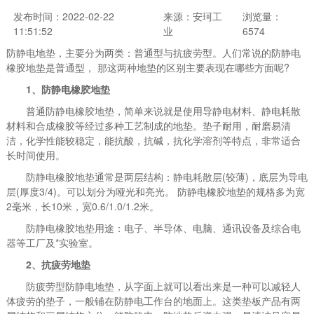
发布时间：2022-02-22
来源：安珂工
浏览量：
11:51:52
业
6574
防静电地垫，主要分为两类：普通型与抗疲劳型。人们常说的防静电
橡胶地垫是普通型， 那这两种地垫的区别主要表现在哪些方面呢?
1、防静电橡胶地垫
普通防静电橡胶地垫，简单来说就是使用导静电材料、静电耗散
材料和合成橡胶等经过多种工艺制成的地垫。垫子耐用，耐磨易清
洁，化学性能较稳定，能抗酸，抗碱，抗化学溶剂等特点，非常适合
长时间使用。
防静电橡胶地垫通常是两层结构：静电耗散层(较薄)，底层为导电
层(厚度3/4)。可以划分为哑光和亮光。 防静电橡胶地垫的规格多为宽
2毫米，长10米，宽0.6/1.0/1.2米。
防静电橡胶地垫用途：电子、半导体、电脑、通讯设备及综合电
器等工厂及*实验室。
2、抗疲劳地垫
防疲劳型防静电地垫，从字面上就可以看出来是一种可以减轻人
体疲劳的垫子，一般铺在防静电工作台的地面上。这类垫板产品有两