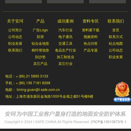
关于安珂
产品
成功案例
资料专区
联系我们
公司简介
广告Logo
汽车行业
资料册下载
首页
公司动态
防滑
电子通讯
视频资料
联系方式
职业发展
铝合金地垫
交通工具
热点问答
站点地图
联系我们
棉纤维地垫
食品生产行业
产品专题
公司动态
刮沙垫
加工制造业
职业发展
其它产品
其它行业
电话：+ (86) 21 5895 3133
手机：+ (86) 136 7181 8268
电邮： liming.guan@i-safe.com.cn
地址：上海市浦东新区金海路1000号金领之都51号楼6楼
Copyright © 2024 I-SAFE CHINA.All Rights Reserved.
沪ICP备13010673号-1