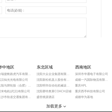
华中地区
东北区域
西南地区
奇瑞捷豹路虎汽车有限公司
沈阳大众企业集团有限公司
深圳市华通电子有限公司
武汉灿光光电有限公司
沈阳新松机器人股份有限公司
成都一汽国际物流有限公司
大陆马牌轮胎（合肥）有限公司
沈阳明华自动化机械设备有限公司
重庆APL
雷米电机(武汉)有限公司
沈阳赛特奥莱COACH店铺
重庆西亭科技有限公司
长沙市轨道交通集团有限公司
盛世桃源酒店
成都华为基地
宁夏小巨人机床有限公司
沈阳奥特莱斯玫瑰礼堂
重庆葵花药业
加载更多
SMS工程（中国）有限公司
抚顺万达广场
成都蒂森克虏伯富奥弹簧有限公司