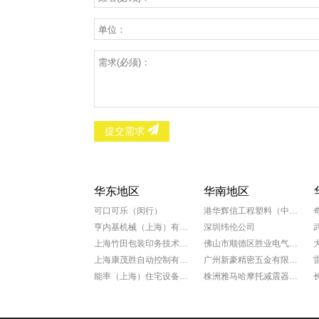
提交需求
华东地区
华南地区
可口可乐（闵行）
港华辉信工程塑料（中山）有限公司
亨内基机械（上海）有限公司
深圳纬伦公司
上海竹田包装印务技术有限公司
佛山市顺德区胜业电气有限公司
上海康茂胜自动控制有限公司
广州新豪精密五金有限公司
能率（上海）住宅设备有限公司
株洲雅马哈摩托减震器有限公司
科学院上海微系统所新能源中心
广州康动机电工程有限公司
罗达莱克斯阀门（上海）有限公司
福田雷沃国际重工股份有限公司