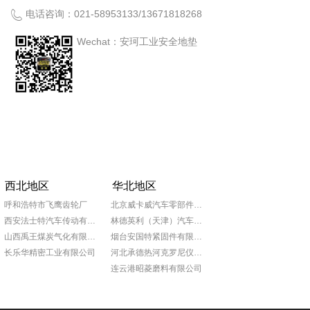
电话咨询：
021-58953133
/
13671818268
Wechat：安珂工业安全地垫
西北地区
华北地区
呼和浩特市飞鹰齿轮厂
北京威卡威汽车零部件股份有限公司
西安法士特汽车传动有限责任公司
林德英利（天津）汽车部件有限公司
山西禹王煤炭气化有限公司
烟台安国特紧固件有限公司
长乐华精密工业有限公司
河北承德热河克罗尼仪表公司
连云港昭菱磨料有限公司
山东日照泰诺精密机械有限公司
青岛普什宝枫实业有限公司