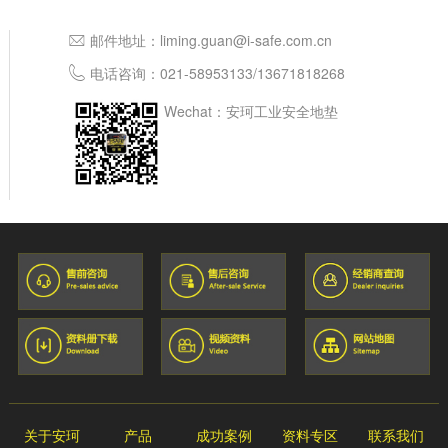
邮件地址：
liming.guan@i-safe.com.cn
电话咨询：
021-58953133
/
13671818268
Wechat：安珂工业安全地垫
关于安珂
产品
成功案例
资料专区
联系我们