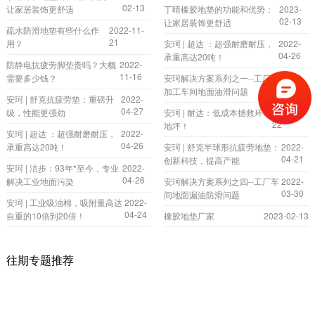
02-13
让家居装饰更舒适
丁晴橡胶地垫的功能和优势：
2023-
02-13
让家居装饰更舒适
疏水防滑地垫有些什么作
2022-11-
21
用？
安珂 | 超达 ：超强耐磨耐压，
2022-
04-26
承重高达20吨！
防静电抗疲劳脚垫贵吗？大概
2022-
11-16
需要多少钱？
安珂解决方案系列之一--工厂机
2022-
03-29
加工车间地面油滑问题
安珂 | 舒克抗疲劳垫：重磅升
2022-
04-27
级，性能更强劲
安珂 | 耐达：低成本拯救环氧
2022-04-
22
地坪！
安珂 | 超达 ：超强耐磨耐压，
2022-
04-26
承重高达20吨！
安珂 | 舒克半球形抗疲劳地垫：
2022-
04-21
创新科技，提高产能
安珂 | 洁步：93年*至今，专业
2022-
04-26
解决工业地面污染
安珂解决方案系列之四--工厂车
2022-
03-30
间地面漏油防滑问题
安珂 | 工业吸油棉，吸附量高达
2022-
04-24
自重的10倍到20倍！
橡胶地垫厂家
2023-02-13
往期专题推荐