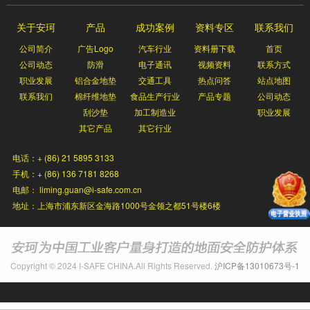
关于安珂
产品
成功案例
资料专区
联系我们
公司简介
广告Logo
汽车行业
资料册下载
首页
公司动态
防滑
电子通讯
视频资料
联系方式
职业发展
铝合金地垫
交通工具
热点问答
站点地图
联系我们
棉纤维地垫
食品生产行业
产品专题
公司动态
刮沙垫
加工制造业
职业发展
其它产品
其它行业
电话：+ (86) 21 5895 3133
手机：+ (86) 136 7181 8268
电邮： liming.guan@i-safe.com.cn
地址：上海市浦东新区金海路1000号金领之都51号楼6楼
Copyright © 2024 I-SAFE CHINA.All Rights Reserved.
沪ICP备13010673号-1